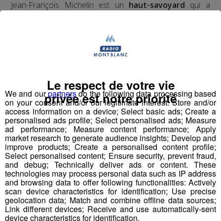
Jean-François Michelin est un
haut-savoyard
qui a
commencé par travailler en station de skis. Il a ensuite
accompagné l'inventeur du
saut à l'élastique
, AJ
Hackett, en Normandie, à Bali et en Nouvelle Zélande,
avec plus de
70 000 sauts
à son actif. Il a eu l'idée d'un
tremplin de saut à l'élastique
révolutionnaire en 2008
et a créé le
Bun J Ride
en 2009.
Le respect de votre vie
Bun J
Quoi ?
We and our
partners
do the following data processing based
privée est notre priorité
on your consent and/or our legitimate interest: Store and/or
Le nom
Bun J Ride
est inspiré de la prononciation
access information on a device; Select basic ads; Create a
anglaise du
saut à l'élastique
("bungee" ou "bungy")
personalised ads profile; Select personalised ads; Measure
auquel s'ajoute le "ride" du mouvement et de la liberté,
ad performance; Measure content performance; Apply
avec au milieu le "J" de Jeff, son inventeur.
market research to generate audience insights; Develop and
improve products; Create a personalised content profile;
Select personalised content; Ensure security, prevent fraud,
Écoutez l'interview de son créateur ⬇
and debug; Technically deliver ads or content. These
technologies may process personal data such as IP address
and browsing data to offer following functionalities: Actively
mp3
scan device characteristics for identification; Use precise
geolocation data; Match and combine offline data sources;
Link different devices; Receive and use automatically-sent
device characteristics for identification.
Vous l'avez compris, le
Bun J Ride
combine les