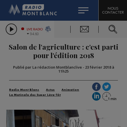
HOROSCOPE
CITIZEN MACHINERY
NOUS
CONTACTER
COMPAGNIE DU MONT-BLANC
LES CHRONIQUES DE L'EXPERT
GRAND MASSIF DOMAINES SKIABLES
LIVE RADIO
94.60
BORINI
Salon de l'agriculture : c'est parti
BIGARD
pour l'édition 2018
Publié par La rédaction Montblanclive
-
23 février 2018 à
11h25
Radio Mont Blanc
Actus
Animation
La Matinale des Super Lève-Tôt