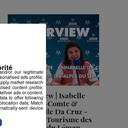
rité
nd/or our legitimate
sonalised ads profile;
pply market research
sed content profile;
eliver ads or content.
Interview | Isabelle
ta to offer following
Curt-Comte &
eolocation data; Match
atically-sent device
Annabelle Da Cruz -
Office de Tourisme des
Alpes du Léman