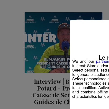
Le 
We and our
partner
interest: Store and/o
Select personalised
to generate audienc
Select personalised c
Interview | Benjamin
These technologies m
Potard - Président
functionalities: Acti
and combine offline
Caisse de Secours des
characteristics for ide
Guides de Chamonix