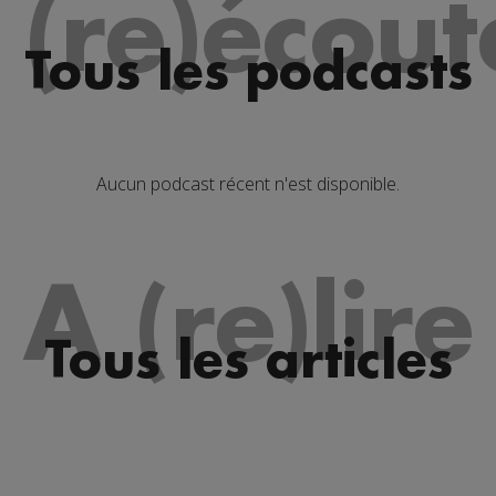
 (re)écout
Tous les podcasts
Aucun podcast récent n'est disponible.
A (re)lire
Tous les articles