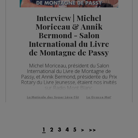
Interview | Michel
Moriceau & Annik
Bermond - Salon
International du Livre
de Montagne de Passy
Michel Moriceau, président du Salon
International du Livre de Montagne de
Passy, et Annik Bermond, présidente du Prix
Rotary du Livre Jeunesse, étaient nos invités
sur Radio Mont Blanc.
La Matinale des Super Lève-Tôt
La Grasse Mat'
1
2
3
4
5
>
>>