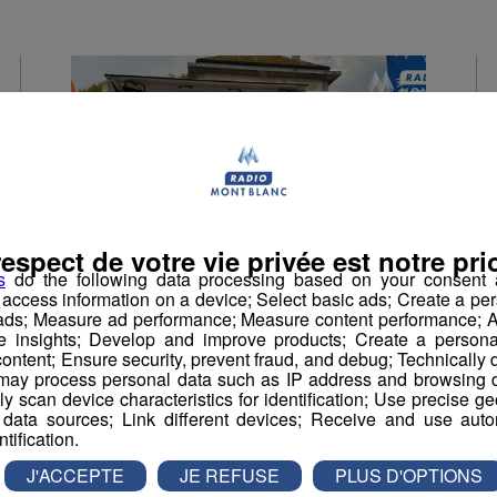
respect de votre vie privée est notre prio
s
do the following data processing based on your consent a
r access information on a device; Select basic ads; Create a per
 ads; Measure ad performance; Measure content performance; A
e insights; Develop and improve products; Create a personali
ontent; Ensure security, prevent fraud, and debug; Technically d
Émission spéciale |
ay process personal data such as IP address and browsing da
Festival Les Enfants
vely scan device characteristics for identification; Use precise g
 data sources; Link different devices; Receive and use autom
d’Abord Sallanches
ntification.
2026
J'ACCEPTE
JE REFUSE
PLUS D'OPTIONS