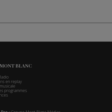
 MONT BLANC
Radio
ns en replay
t musicale
 des programmes
nces
 Pro :
Groupe Mont Blanc Médias