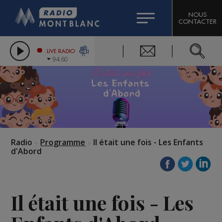
HOROSCOPE
CITIZEN MACHINERY
NOUS
CONTACTER
COMPAGNIE DU MONT-BLANC
LES CHRONIQUES DE L'EXPERT
GRAND MASSIF DOMAINES SKIABLES
LIVE RADIO
94.60
BORINI
BIGARD
Radio
Programme
Il était une fois - Les Enfants
d'Abord
Il était une fois - Les