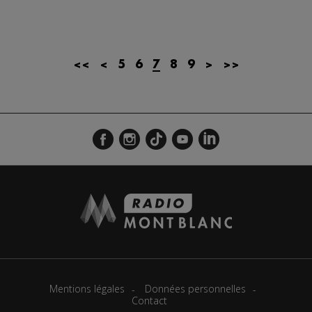
<<
<
5
6
7
8
9
>
>>
Mentions légales
Données personnelles
Contact