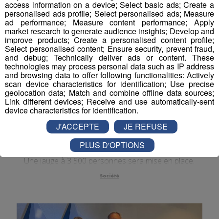
access information on a device; Select basic ads; Create a
personalised ads profile; Select personalised ads; Measure
ad performance; Measure content performance; Apply
market research to generate audience insights; Develop and
improve products; Create a personalised content profile;
Select personalised content; Ensure security, prevent fraud,
and debug; Technically deliver ads or content. These
technologies may process personal data such as IP address
and browsing data to offer following functionalities: Actively
scan device characteristics for identification; Use precise
geolocation data; Match and combine offline data sources;
Link different devices; Receive and use automatically-sent
device characteristics for identification.
J'ACCEPTE
JE REFUSE
Annecy : la plage de l’Impérial
devient payante cet été
PLUS D'OPTIONS
Une jauge à 3 500 personnes sera mise en place.
Société