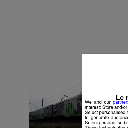
Le 
We and our
partner
interest: Store and/o
Select personalised
to generate audienc
Select personalised c
These technologies m