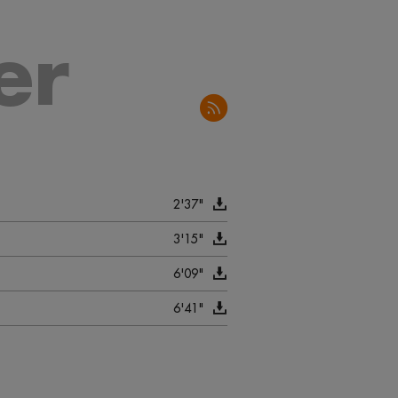
er
2'37"
3'15"
6'09"
6'41"