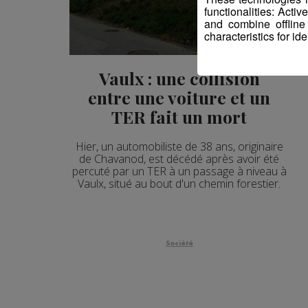
functionalities: Acti
and combine offline
characteristics for ide
Vaulx : une collision
entre une voiture et un
TER fait un mort
Hier, un automobiliste de 38 ans, originaire
de Chavanod, est décédé après avoir été
percuté par un TER à un passage à niveau à
Vaulx, situé au bout d'un chemin forestier.
Société