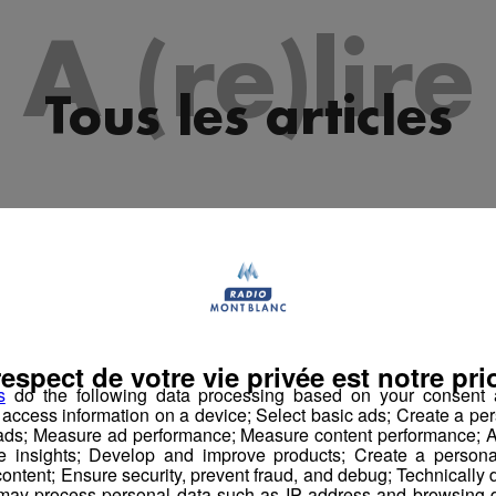
A (re)lire
Tous les articles
respect de votre vie privée est notre prio
s
do the following data processing based on your consent a
r access information on a device; Select basic ads; Create a per
 ads; Measure ad performance; Measure content performance; A
e insights; Develop and improve products; Create a personali
ontent; Ensure security, prevent fraud, and debug; Technically d
ay process personal data such as IP address and browsing da