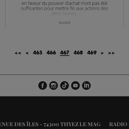
en faveur du pouvoir d’achat n’ont pas été
suffisantes pour mettre fin aux actions des
gilets jaunes.
Société
<<
<
465
466
467
468
469
>
>>
VENUE DES ÎLES - 74300 THYEZ
LE MAG
RADIO