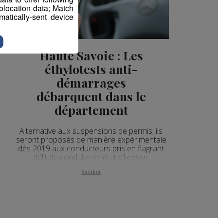
eolocation data; Match
atically-sent device
Haute Savoie : Les
éthylotests anti-
démarrages
débarquent dans le
département
Alternative aux suspensions de permis, ils
seront proposés de manière expérimentale
dès 2019 aux conducteurs pris en flagrant
délit de conduite en état d’ivresse.
Société