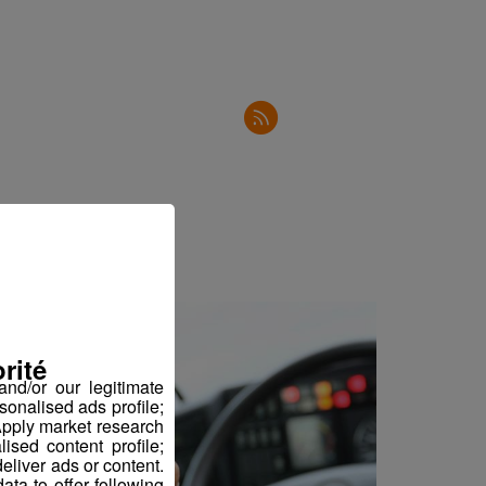
rité
nd/or our legitimate
sonalised ads profile;
pply market research
sed content profile;
eliver ads or content.
ta to offer following