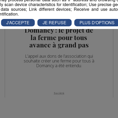
vely scan device characteristics for identification; Use precise g
 data sources; Link different devices; Receive and use autom
ntification.
J'ACCEPTE
JE REFUSE
PLUS D'OPTIONS
Domancy : le projet de
la ferme pour tous
avance à grand pas
L’appel aux dons de l’association qui
souhaite créer une ferme pour tous à
Domancy a été entendu.
Société