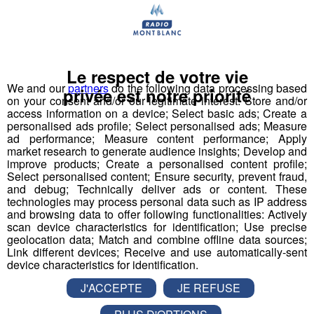
Actualités Régionales 09h03
2'56"
31.07.2026
Actualités Régionales 08h32
2'06"
31.07.2026
Actualités Régionales 08h06
Le respect de votre vie
3'15"
31.07.2026
We and our
partners
do the following data processing based
privée est notre priorité
Actualités Régionales 07h32
on your consent and/or our legitimate interest: Store and/or
2'00"
31.07.2026
access information on a device; Select basic ads; Create a
Actualités Régionales 07h04
personalised ads profile; Select personalised ads; Measure
3'19"
31.07.2026
ad performance; Measure content performance; Apply
market research to generate audience insights; Develop and
Actualités Régionales 13h03
2'03"
30.07.2026
improve products; Create a personalised content profile;
Select personalised content; Ensure security, prevent fraud,
Actualités Régionales 12h02
Savoie : la pénurie nationale de
2'03"
30.07.2026
and debug; Technically deliver ads or content. These
beurre touche les producteurs
technologies may process personal data such as IP address
Actualités Régionales 10h03
2'52"
30.07.2026
locaux
and browsing data to offer following functionalities: Actively
scan device characteristics for identification; Use precise
Actualités Régionales 09h32
2'09"
30.07.2026
geolocation data; Match and combine offline data sources;
Voilà plusieurs semaines désormais que la pénurie de
Link different devices; Receive and use automatically-sent
beurre fait rage dans les rayons des supermarchés.
Actualités Régionales 09h06
device characteristics for identification.
2'56"
30.07.2026
Ce phénomène national touche également les
producteurs locaux, tel que l'ENILV, l'école nationale
J'ACCEPTE
JE REFUSE
Actualités Régionales 08h34
2'12"
30.07.2026
de l'industrie du lait et des viandes. Depuis quelques
semaines, le beurre commence à manquer dans les