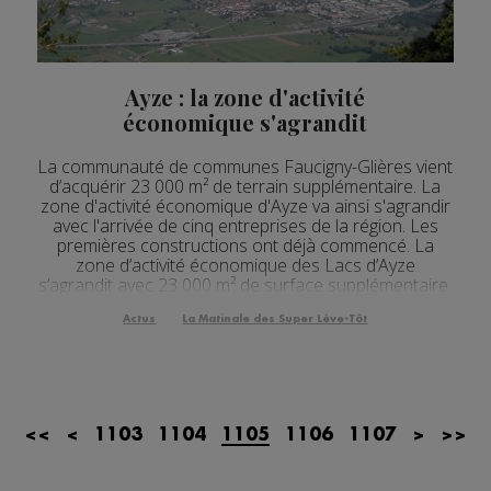
Actualités Régionales 08h32
2'12"
24.07.2026
Actualités Régionales 08h05
3'18"
24.07.2026
Ayze : la zone d'activité
Actualités Régionales 07h32
2'07"
24.07.2026
économique s'agrandit
Actualités Régionales 07h03
3'04"
24.07.2026
La communauté de communes Faucigny-Glières vient
d’acquérir 23 000 m² de terrain supplémentaire. La
Actualités Régionales 13h04
2'03"
23.07.2026
zone d'activité économique d'Ayze va ainsi s'agrandir
avec l'arrivée de cinq entreprises de la région. Les
Actualités Régionales 12h04
premières constructions ont déjà commencé. La
2'03"
23.07.2026
zone d’activité économique des Lacs d’Ayze
Actualités Régionales 10h04
s’agrandit avec 23 000 m² de surface supplémentaire.
3'14"
23.07.2026
Ce terrain auparavant agricole, acquis par ...
Actus
La Matinale des Super Lève-Tôt
Actualités Régionales 09h35
2'13"
23.07.2026
Actualités Régionales 09h06
3'09"
23.07.2026
Actualités Régionales 08h33
2'03"
23.07.2026
<<
<
1103
1104
1105
1106
1107
>
>>
Actualités Régionales 08h05
3'08"
23.07.2026