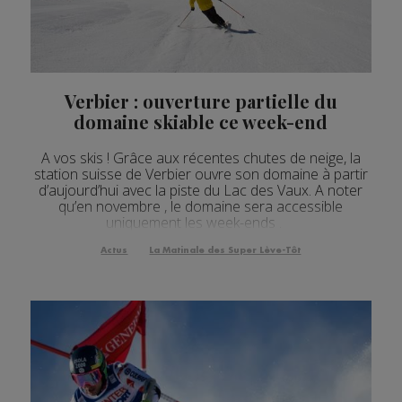
Actualités Régionales 08h04
2'34"
05.08.2026
Actualités Régionales 07h34
2'34"
05.08.2026
Actualités Régionales 07h03
2'53"
05.08.2026
Verbier : ouverture partielle du
domaine skiable ce week-end
Actualités Régionales 10h03
2'44"
04.08.2026
A vos skis ! Grâce aux récentes chutes de neige, la
Actualités Régionales 09h34
2'36"
04.08.2026
station suisse de Verbier ouvre son domaine à partir
d’aujourd’hui avec la piste du Lac des Vaux. A noter
Actualités Régionales 09h04
2'47"
04.08.2026
qu’en novembre , le domaine sera accessible
uniquement les week-ends .
Actualités Régionales 08h33
2'36"
04.08.2026
Actus
La Matinale des Super Lève-Tôt
Actualités Régionales 08h04
3'02"
04.08.2026
Actualités Régionales 07h30
2'05"
04.08.2026
Actualités Régionales 07h07
3'06"
04.08.2026
Actualités Régionales 13h04
2'24"
03.08.2026