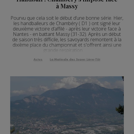
Actualités Régionales 09h32
2'07"
27.07.2026
à Massy
Actualités Régionales 09h03
3'05"
27.07.2026
Pourvu que cela soit le début d’une bonne série. Hier,
les handballeurs de Chambéry ( D1 ) ont signé leur
Actualités Régionales 08h33
2'13"
27.07.2026
deuxième victoire d’affilé - après leur victoire face à
Nantes - en battant Massy (31-32). Après un début
Actualités Régionales 08h06
4'05"
27.07.2026
de saison très difficile, les savoyards remontent à la
dixième place du championnat et s'offrent ainsi une
Actualités Régionales 07h32
2'05"
27.07.2026
grande respiration.
Actualités Régionales 07h04
3'06"
Actus
La Matinale des Super Lève-Tôt
27.07.2026
Actualités Régionales 13h03
2'03"
24.07.2026
Actualités Régionales 12h05
2'03"
24.07.2026
Actualités Régionales 10h05
3'30"
24.07.2026
Actualités Régionales 09h33
2'14"
24.07.2026
Actualités Régionales 09h33
5'01"
24.07.2026
Actualités Régionales 09h04
3'01"
24.07.2026