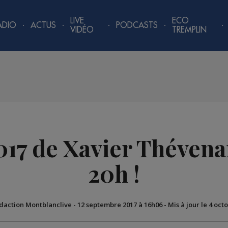
LIVE
ECO
ADIO
ACTUS
PODCASTS
VIDÉO
TREMPLIN
7 de Xavier Thévenar
20h !
édaction Montblanclive
-
12 septembre 2017 à 16h06
-
Mis à jour le 4 oct