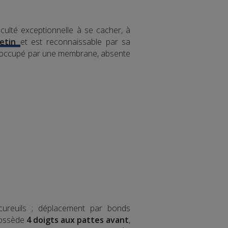
aculté exceptionnelle à se cacher, à
etin
et est reconnaissable par sa
rtie occupé par une membrane, absente
cureuils ; déplacement par bonds
 possède
4 doigts aux pattes avant
,