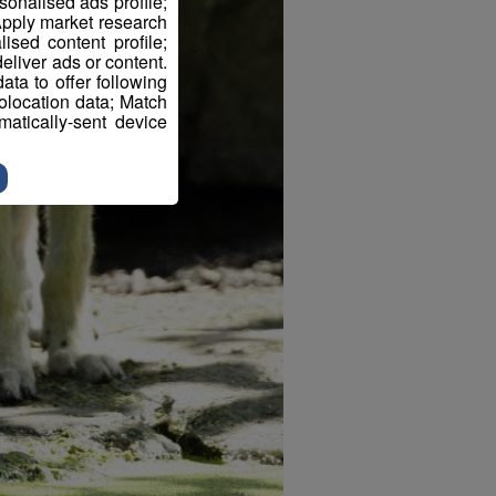
sonalised ads profile;
pply market research
sed content profile;
eliver ads or content.
ta to offer following
eolocation data; Match
atically-sent device