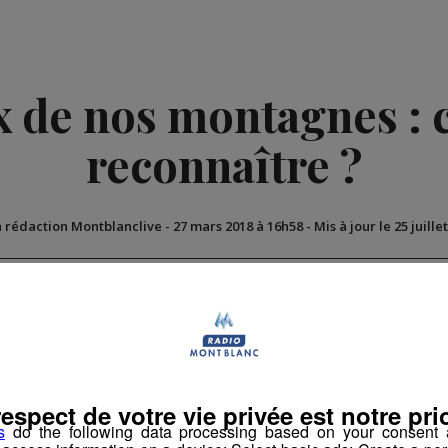
 de nos montagnes :
reconnaître ?
a rédaction Montblanclive
-
27 mars 2018 à 16h58
-
Mis à jour le 25 juille
Flore
respect de votre vie privée est notre prio
s
do the following data processing based on your consent a