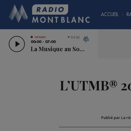
ACCUEIL
R
94.60
LIVE RADIO
00:00 - 07:00
La Musique au Sommet
L’UTMB® 201
Publié par La r