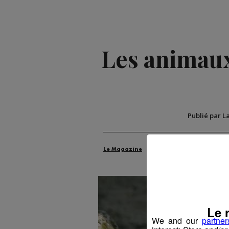
Les animaux
Publié par L
Le Magazine
Découverte
Faune et 
Le 
We and our
partner