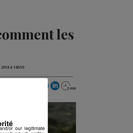
 comment les
t 2018 à 16h59
rité
nd/or our legitimate