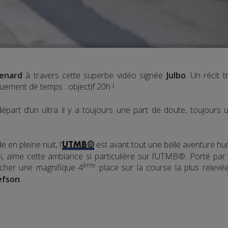
enard
à travers cette superbe vidéo signée
Julbo
. Un récit t
uement de temps : objectif 20h !
épart d’un ultra il y a toujours une part de doute, toujours 
e en pleine nuit, l’
est avant tout une belle aventure hu
UTMB®
nsi, aime cette ambiance si particulière sur l’UTMB®. Porté pa
ème
ocher une magnifique 4
place sur la course la plus relevé
efson
.