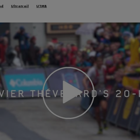
ed
Ultratrail
UTMB