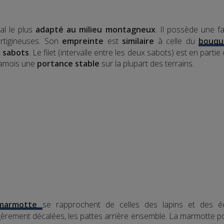
mal le plus
adapté au milieu montagneux
. Il possède une f
ertigineuses. Son
empreinte
est
similaire
à celle du
bouqu
x sabots
. Le filet (intervalle entre les deux sabots) est en pa
hamois une
portance stable
sur la plupart des terrains.
marmotte
se rapprochent de celles des lapins et des é
légèrement décalées, les pattes arrière ensemble. La marmotte