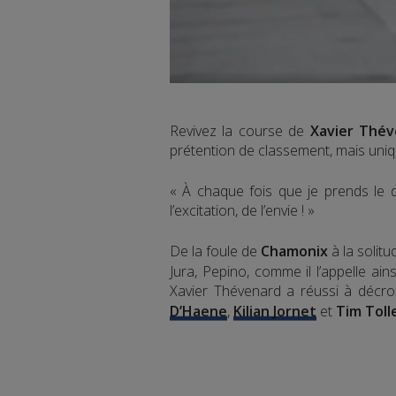
Revivez la course de
Xavier Thév
prétention de classement, mais uniq
« À chaque fois que je prends le d
l’excitation, de l’envie ! »
De la foule de
Chamonix
à la solitud
Jura, Pepino, comme il l’appelle ai
Xavier Thévenard a réussi à décr
D’Haene
,
Kilian Jornet
et
Tim Toll