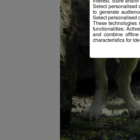
interest: Store and/o
Select personalised
to generate audienc
Select personalised c
These technologies m
functionalities: Acti
and combine offline
characteristics for ide