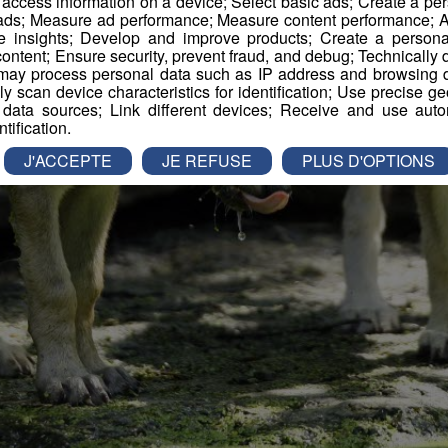
r access information on a device; Select basic ads; Create a per
 ads; Measure ad performance; Measure content performance; A
e insights; Develop and improve products; Create a personali
ontent; Ensure security, prevent fraud, and debug; Technically d
ay process personal data such as IP address and browsing da
vely scan device characteristics for identification; Use precise g
 data sources; Link different devices; Receive and use autom
ntification.
J'ACCEPTE
JE REFUSE
PLUS D'OPTIONS