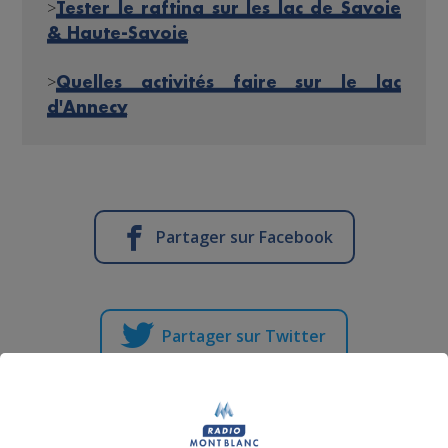
>
Tester le rafting sur les lac de Savoie
& Haute-Savoie
>
Quelles activités faire sur le lac
d'Annecy
Partager sur Facebook
Partager sur Twitter
Testé Approuvé | Faites du Saut à