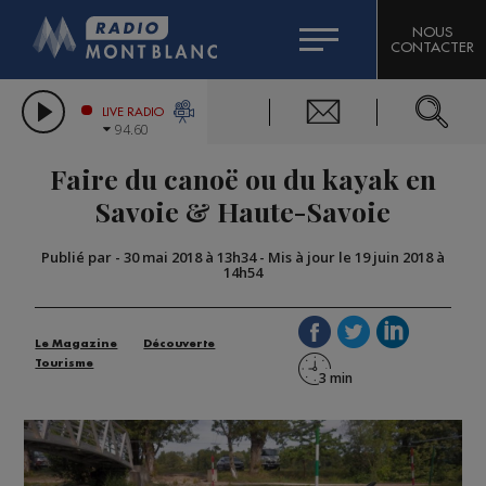
HOROSCOPE
CITIZEN MACHINERY
NOUS
CONTACTER
COMPAGNIE DU MONT-BLANC
LES CHRONIQUES DE L'EXPERT
GRAND MASSIF DOMAINES SKIABLES
LIVE RADIO
94.60
BORINI
Faire du canoë ou du kayak en
BIGARD
Savoie & Haute-Savoie
Publié par
-
30 mai 2018 à 13h34
-
Mis à jour le 19 juin 2018 à
14h54
Le Magazine
Découverte
Tourisme