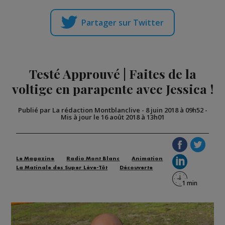
Partager sur Twitter
Testé Approuvé | Faites de la
voltige en parapente avec Jessica !
Publié par La rédaction Montblanclive
-
8 juin 2018 à 09h52
-
Mis à jour le 16 août 2018 à 13h01
Le Magazine
Radio Mont Blanc
Animation
La Matinale des Super Lève-Tôt
Découverte