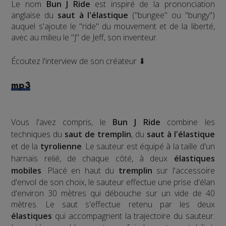
Le nom
Bun J Ride
est inspiré de la prononciation
anglaise du
saut à l'élastique
("bungee" ou "bungy")
auquel s'ajoute le "ride" du mouvement et de la liberté,
avec au milieu le "J" de Jeff, son inventeur.
Écoutez l'interview de son créateur ⬇
mp3
Vous l'avez compris, le
Bun J Ride
combine les
techniques du
saut de tremplin
, du
saut à l'élastique
et de la
tyrolienne
. Le sauteur est équipé à la taille d'un
harnais relié, de chaque côté, à deux
élastiques
mobiles
. Placé en haut du
tremplin
sur l'accessoire
d'envol de son choix, le sauteur effectue une prise d'élan
d'environ 30 mètres qui débouche sur un vide de 40
mètres. Le saut s'effectue retenu par les deux
élastiques
qui accompagnent la trajectoire du sauteur.