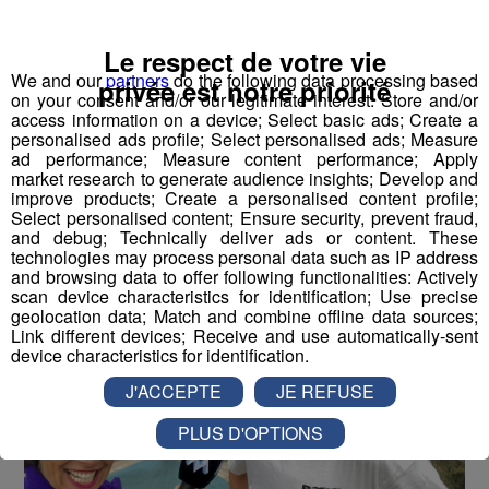
l'élastique... en vélo avec Jessica !
Le respect de votre vie
Publié par La rédaction Montblanclive
-
27 juin 2018 à 10h00
We and our
partners
do the following data processing based
privée est notre priorité
-
Mis à jour le 16 août 2018 à 15h34
on your consent and/or our legitimate interest: Store and/or
access information on a device; Select basic ads; Create a
personalised ads profile; Select personalised ads; Measure
ad performance; Measure content performance; Apply
market research to generate audience insights; Develop and
Le Magazine
Radio Mont Blanc
Animation
improve products; Create a personalised content profile;
La Matinale des Super Lève-Tôt
Découverte
Select personalised content; Ensure security, prevent fraud,
and debug; Technically deliver ads or content. These
technologies may process personal data such as IP address
and browsing data to offer following functionalities: Actively
scan device characteristics for identification; Use precise
geolocation data; Match and combine offline data sources;
Link different devices; Receive and use automatically-sent
device characteristics for identification.
J'ACCEPTE
JE REFUSE
PLUS D'OPTIONS