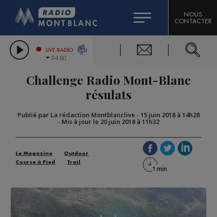
HOROSCOPE
CITIZEN MACHINERY
NOUS
CONTACTER
COMPAGNIE DU MONT-BLANC
LES CHRONIQUES DE L'EXPERT
GRAND MASSIF DOMAINES SKIABLES
LIVE RADIO
94.60
BORINI
Challenge Radio Mont-Blanc
BIGARD
résulats
Publié par La rédaction Montblanclive
-
15 juin 2018 à 14h28
-
Mis à jour le 20 juin 2018 à 11h32
Le Magazine
Outdoor
Course à Pied
Trail