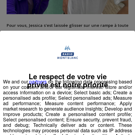
Pour vous, Jessica s'est laissée glisser sur une rampe à toute
vitesse pour tester le Saut à l'élastique en vélo sur le Bun J
Ride !
Le respect de votre vie
We and our
partners
do the following data processing based
privée est notre priorité
on your consent and/or our legitimate interest: Store and/or
access information on a device; Select basic ads; Create a
personalised ads profile; Select personalised ads; Measure
ad performance; Measure content performance; Apply
market research to generate audience insights; Develop and
improve products; Create a personalised content profile;
Select personalised content; Ensure security, prevent fraud,
and debug; Technically deliver ads or content. These
technologies may process personal data such as IP address