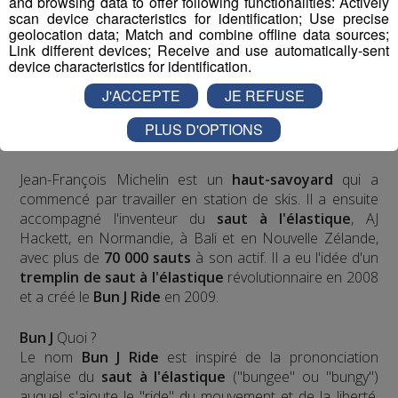
and browsing data to offer following functionalities: Actively
scan device characteristics for identification; Use precise
geolocation data; Match and combine offline data sources;
Link different devices; Receive and use automatically-sent
device characteristics for identification.
J'ACCEPTE
JE REFUSE
PLUS D'OPTIONS
Jean-François Michelin est un
haut-savoyard
qui a
commencé par travailler en station de skis. Il a ensuite
accompagné l'inventeur du
saut à l'élastique
, AJ
Hackett, en Normandie, à Bali et en Nouvelle Zélande,
avec plus de
70 000 sauts
à son actif. Il a eu l'idée d'un
tremplin de saut à l'élastique
révolutionnaire en 2008
et a créé le
Bun J Ride
en 2009.
Bun J
Quoi ?
Le nom
Bun J Ride
est inspiré de la prononciation
anglaise du
saut à l'élastique
("bungee" ou "bungy")
auquel s'ajoute le "ride" du mouvement et de la liberté,