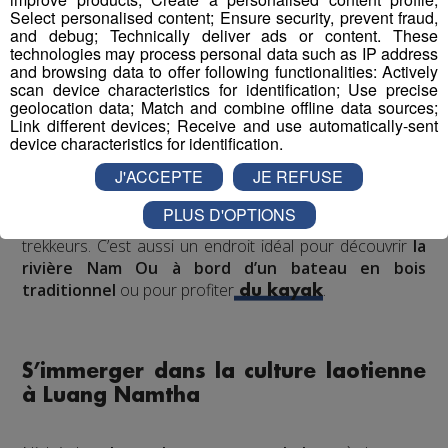
l'habitant, et la découverte de la diversité des
Select personalised content; Ensure security, prevent fraud,
cultures laotiennes
, le dépaysement y est garanti !
and debug; Technically deliver ads or content. These
technologies may process personal data such as IP address
Nong Khiaw offre un véritable défi à tous ceux qui
and browsing data to offer following functionalities: Actively
scan device characteristics for identification; Use precise
s’y aventurent.
Vous serez souvent
immergés dans
geolocation data; Match and combine offline data sources;
l'eau
, tout
en escaladant des rochers
. C’est un sentier
Link different devices; Receive and use automatically-sent
palpitant qui réserve de belles surprises naturelles aux
device characteristics for identification.
randonneurs les plus expérimentés. De plus,
Nong
J'ACCEPTE
JE REFUSE
Khiaw est le point de départ pour aller à Muang
Noi
.
Les chemins de trek offrent plusieurs niveaux
PLUS D'OPTIONS
de difficulté
accessibles aux novices comme aux gros
trekkeurs. C’est aussi un endroit idéal pour découvrir
la
rivière Nam Ou à bord d’un bateau en bois
traditionnel
ou pour profiter
.
du kayak
S’immerger dans la culture laotienne
à Luang Namtha