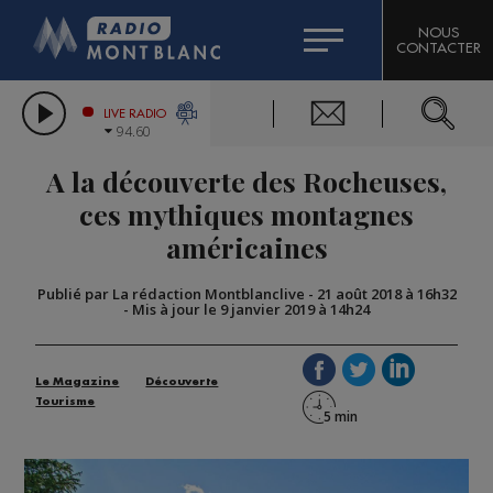
HOROSCOPE
CITIZEN MACHINERY
NOUS
CONTACTER
COMPAGNIE DU MONT-BLANC
LES CHRONIQUES DE L'EXPERT
GRAND MASSIF DOMAINES SKIABLES
LIVE RADIO
94.60
BORINI
A la découverte des Rocheuses,
BIGARD
ces mythiques montagnes
américaines
Publié par La rédaction Montblanclive
-
21 août 2018 à 16h32
-
Mis à jour le 9 janvier 2019 à 14h24
Le Magazine
Découverte
Tourisme