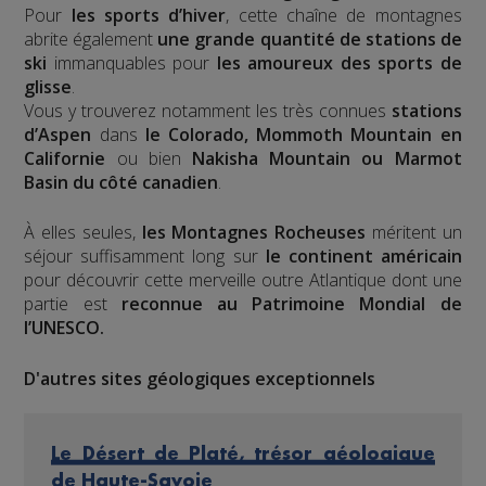
Pour
les sports d’hiver
, cette chaîne de montagnes
abrite également
une grande quantité de stations de
ski
immanquables pour
les amoureux des sports de
glisse
.
Vous y trouverez notamment les très connues
stations
d’Aspen
dans
le Colorado, Mommoth Mountain en
Californie
ou bien
Nakisha Mountain ou Marmot
Basin du côté canadien
.
À elles seules,
les Montagnes Rocheuses
méritent un
séjour suffisamment long sur
le continent américain
pour découvrir cette merveille outre Atlantique dont une
partie est
reconnue au Patrimoine Mondial de
l’UNESCO.
D'autres sites géologiques exceptionnels
Le Désert de Platé, trésor géologique
de Haute-Savoie