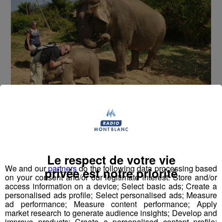
S’émerveiller devant les 100
cascades de Nong Khiaw, Laos
Le respect de votre vie
We and our
partners
do the following data processing based
Bien qu’il n’y ait pas exactement 100 cascades,
Nong
privée est notre priorité
on your consent and/or our legitimate interest: Store and/or
Khiaw est le lieu parfait pour un trekking.
La joie de
access information on a device; Select basic ads; Create a
la découverte de la nature
dans
ce haut lieu du
personalised ads profile; Select personalised ads; Measure
trekking au Laos
est abondante et sans limite. Entre
la
ad performance; Measure content performance; Apply
rencontre des ethnies, l’hébergement chez
market research to generate audience insights; Develop and
improve products; Create a personalised content profile;