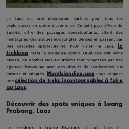
Le Laos
est une destination parfaite pour tous les
explorateurs en quête d’aventures. Ce petit pays d'Asie du
Sud-Est offre d
es paysages époustouflants
, allant
des
montagnes Kharstiques
aux jungles denses en passant par
des cascades spectaculaires
. Pour visiter le Laos,
le
reste la meilleure option
. Quel que soit votre
trekking
niveau,
de nombreuses excursions
sont proposées par des
agences franco-lao avec
des circuits de randonnées sur
mesure et adaptés
.
vous propose
Montblanclive.com
une
sélection de treks incontournables à faire
.
au Laos
Découvrir des spots uniques à Luang
Prabang, Laos
Le trekking à Luang Prabang
réjouira tous les