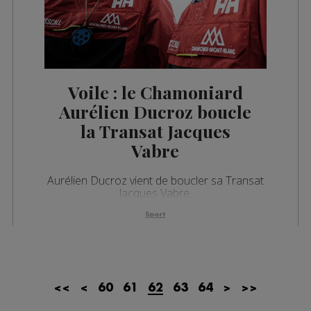
Voile : le Chamoniard
Aurélien Ducroz boucle
la Transat Jacques
Vabre
Aurélien Ducroz vient de boucler sa Transat
Jacques Vabre.
Sport
<<
<
60
61
62
63
64
>
>>