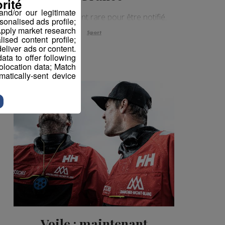
rité
nd/or our legitimate
C’est suffisamment rare pour être notifié.
sonalised ads profile;
pply market research
Sport
sed content profile;
eliver ads or content.
ta to offer following
eolocation data; Match
atically-sent device
Voile : maintenant