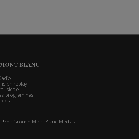
 MONT BLANC
Radio
ns en replay
t musicale
 des programmes
nces
 Pro :
Groupe Mont Blanc Médias