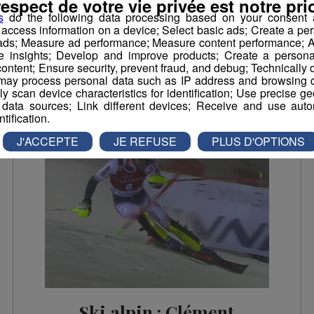
respect de votre vie privée est notre prio
L’équipe de France a frappé fort...
s
do the following data processing based on your consent a
r access information on a device; Select basic ads; Create a per
 ads; Measure ad performance; Measure content performance; A
Sport
e insights; Develop and improve products; Create a personali
ontent; Ensure security, prevent fraud, and debug; Technically d
ay process personal data such as IP address and browsing da
vely scan device characteristics for identification; Use precise g
 data sources; Link different devices; Receive and use autom
ntification.
J'ACCEPTE
JE REFUSE
PLUS D'OPTIONS
Ski alpin : Clément