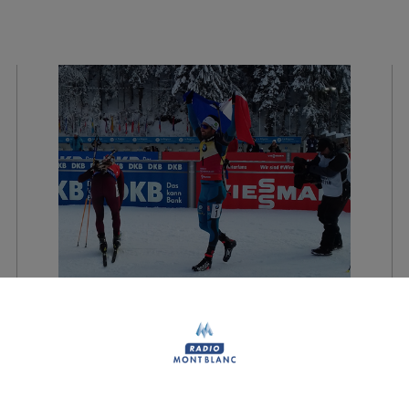
Biathlon : quadruplé
historique pour les
bleus à Ostersund