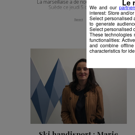
Le 
La marseillaise a de nouveau retenti en
Suède ce jeudi 5 décembre !
We and our
partner
interest: Store and/o
Select personalised
Sport
to generate audienc
Select personalised c
These technologies m
functionalities: Acti
and combine offline
characteristics for ide
Ski handisport : Marie