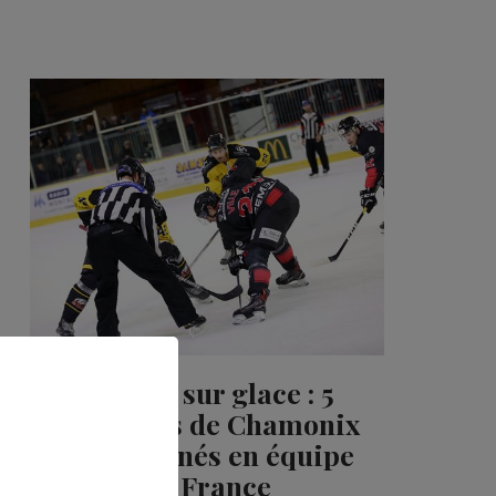
Hockey sur glace : 5
Pionniers de Chamonix
sélectionnés en équipe
de France