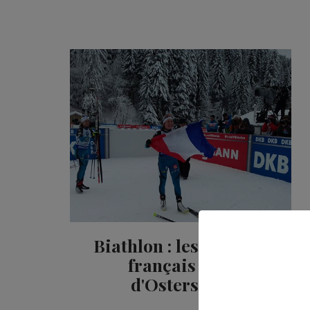
Biathlon : les athlètes
français rois
d'Ostersund