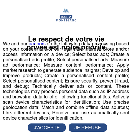
communiquent les détails de leurs
prochains contrôles
La gendarmerie de Savoie a créé la surprise, en fin de
semaine dernière.
Le respect de votre vie
Société
We and our
partners
do the following data processing based
privée est notre priorité
on your consent and/or our legitimate interest: Store and/or
access information on a device; Select basic ads; Create a
personalised ads profile; Select personalised ads; Measure
ad performance; Measure content performance; Apply
market research to generate audience insights; Develop and
improve products; Create a personalised content profile;
Select personalised content; Ensure security, prevent fraud,
and debug; Technically deliver ads or content. These
technologies may process personal data such as IP address
and browsing data to offer following functionalities: Actively
scan device characteristics for identification; Use precise
geolocation data; Match and combine offline data sources;
Link different devices; Receive and use automatically-sent
device characteristics for identification.
J'ACCEPTE
JE REFUSE