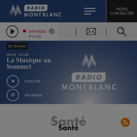
HOROSCOPE
CITIZEN MACHINERY
NOUS
CONTACTER
COMPAGNIE DU MONT-BLANC
LES CHRONIQUES DE L'EXPERT
GRAND MASSIF DOMAINES SKIABLES
LIVE RADIO
94.60
BORINI
En Direct
BIGARD
00:00 - 07:00
La Musique au
Sommet
ÉCOUTER
REGARDER
Santé
Santé