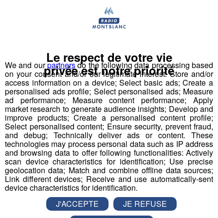
campagne de dépistages Covid
Le dépistage à grande échelle du Covid-19 sera
organisé entre le 16 et le 23 décembre dans près de
320 centres du département.
Le respect de votre vie
Santé
We and our
partners
do the following data processing based
privée est notre priorité
on your consent and/or our legitimate interest: Store and/or
access information on a device; Select basic ads; Create a
personalised ads profile; Select personalised ads; Measure
ad performance; Measure content performance; Apply
market research to generate audience insights; Develop and
improve products; Create a personalised content profile;
Select personalised content; Ensure security, prevent fraud,
and debug; Technically deliver ads or content. These
technologies may process personal data such as IP address
and browsing data to offer following functionalities: Actively
scan device characteristics for identification; Use precise
geolocation data; Match and combine offline data sources;
Link different devices; Receive and use automatically-sent
device characteristics for identification.
J'ACCEPTE
JE REFUSE