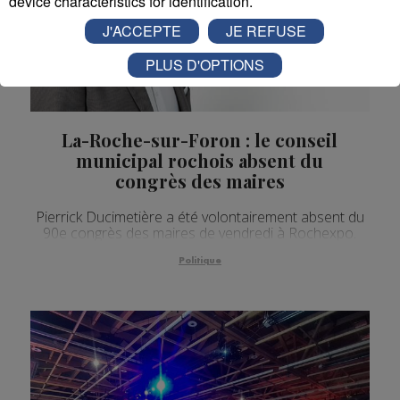
device characteristics for identification.
J'ACCEPTE
JE REFUSE
PLUS D'OPTIONS
La-Roche-sur-Foron : le conseil
municipal rochois absent du
congrès des maires
Pierrick Ducimetière a été volontairement absent du
90e congrès des maires de vendredi à Rochexpo.
Politique