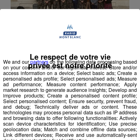
Annecy : le 27ème bataillon de
chasseurs alpins (BCA) visite
l’Assemblée nationale
Le respect de votre vie
We and our
partners
do the following data processing based
privée est notre priorité
on your consent and/or our legitimate interest: Store and/or
De la Haute-Savoie à la capitale, il n’y avait qu’un pas
access information on a device; Select basic ads; Create a
mardi 7 novembre 2023.
personalised ads profile; Select personalised ads; Measure
ad performance; Measure content performance; Apply
Politique
market research to generate audience insights; Develop and
improve products; Create a personalised content profile;
Select personalised content; Ensure security, prevent fraud,
and debug; Technically deliver ads or content. These
technologies may process personal data such as IP address
and browsing data to offer following functionalities: Actively
scan device characteristics for identification; Use precise
geolocation data; Match and combine offline data sources;
Link different devices; Receive and use automatically-sent