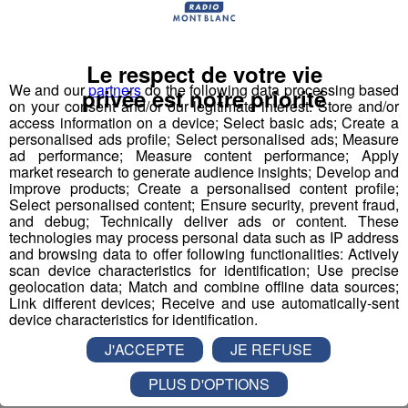
Le respect de votre vie
We and our
partners
do the following data processing based
privée est notre priorité
on your consent and/or our legitimate interest: Store and/or
access information on a device; Select basic ads; Create a
personalised ads profile; Select personalised ads; Measure
ad performance; Measure content performance; Apply
market research to generate audience insights; Develop and
improve products; Create a personalised content profile;
Select personalised content; Ensure security, prevent fraud,
and debug; Technically deliver ads or content. These
technologies may process personal data such as IP address
and browsing data to offer following functionalities: Actively
scan device characteristics for identification; Use precise
geolocation data; Match and combine offline data sources;
Interview Semaine Italienne | Elena
Link different devices; Receive and use automatically-sent
device characteristics for identification.
& Alberto Protopapa - La Dolce
Vita Sallanches
J'ACCEPTE
JE REFUSE
Découvrez la Dolce Vita à Sallanches avec Elena et
PLUS D'OPTIONS
Alberto Protopapa.