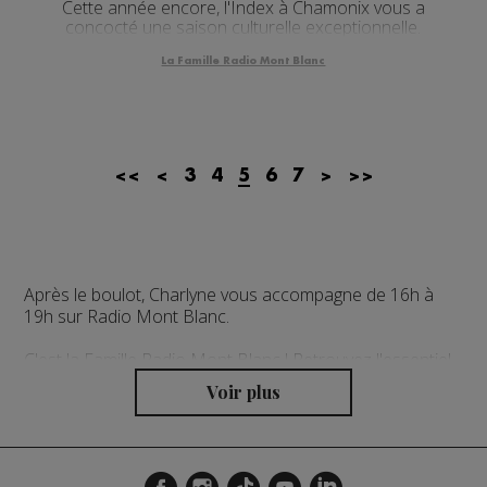
Cette année encore, l'Index à Chamonix vous a
concocté une saison culturelle exceptionnelle.
La Famille Radio Mont Blanc
<<
<
3
4
5
6
7
>
>>
Après le boulot, Charlyne vous accompagne de 16h à
19h sur Radio Mont Blanc.
C'est la Famille Radio Mont Blanc ! Retrouvez l'essentiel
de l'info locale et tous les meilleurs moments de la
Matinale des Super Lève-Tôt.