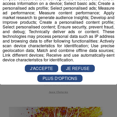
access information on a device; Select basic ads; Create a
personalised ads profile; Select personalised ads; Measure
ad performance; Measure content performance; Apply
market research to generate audience insights; Develop and
improve products; Create a personalised content profile;
Select personalised content; Ensure security, prevent fraud,
and debug; Technically deliver ads or content. These
technologies may process personal data such as IP address
and browsing data to offer following functionalities: Actively
scan device characteristics for identification; Use precise
geolocation data; Match and combine offline data sources;
Link different devices; Receive and use automatically-sent
Jeu | Gagnez une nuit
device characteristics for identification.
exceptionnelle dans une bulle au
J'ACCEPTE
JE REFUSE
pied des Drus
PLUS D'OPTIONS
Qui ne rêve pas de passer une nuit exceptionnelle au
pied des Drus ?
Jeux Cloturés