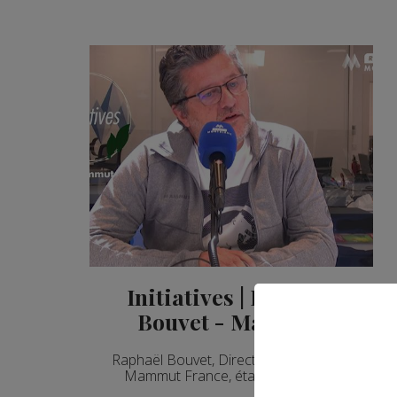
Initiatives | Raphaël
Bouvet - Mammut
Raphaël Bouvet, Directeur Général de
Mammut France, était notre invité.