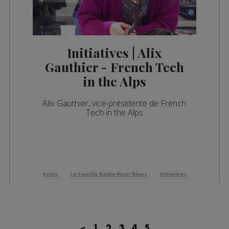
Initiatives | Alix
Gauthier - French Tech
in the Alps
Alix Gauthier, vice-présidente de French
Tech in the Alps
Actus
La Famille Radio Mont Blanc
Initiatives
<
1
2
3
4
5