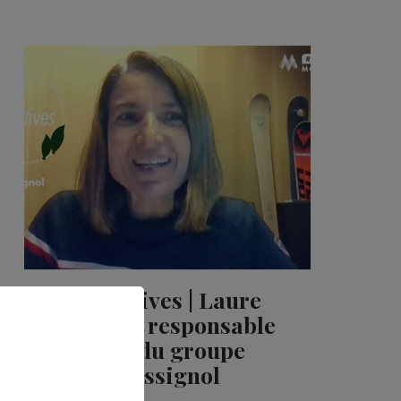
Initiatives | Laure
Jarlaud, responsable
RSE du groupe
Rossignol