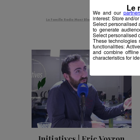
Le 
We and our
partner
interest: Store and/o
La Famille Radio Mont Blanc
Initiatives
Select personalised
to generate audienc
Select personalised c
These technologies m
functionalities: Acti
and combine offline
characteristics for ide
Initiatives | Eric Voyron