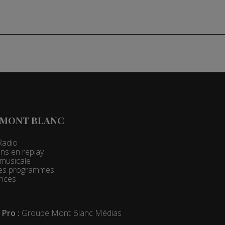
 MONT BLANC
Radio
ns en replay
t musicale
 des programmes
nces
 Pro :
Groupe Mont Blanc Médias