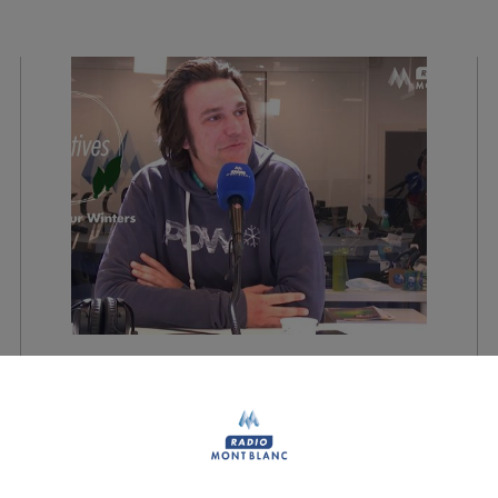
Initiatives | Antoine
Pin, directeur des
opérations chez Protect
Our Winters