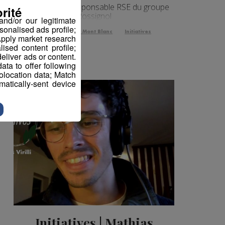
Laure Jarlaud, responsable RSE du groupe
rité
Rossignol
nd/or our legitimate
sonalised ads profile;
La Famille Radio Mont Blanc
Initiatives
pply market research
sed content profile;
eliver ads or content.
ta to offer following
eolocation data; Match
atically-sent device
Initiatives | Mathias