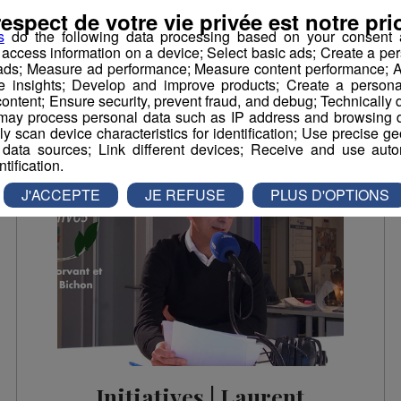
Antoine Pin, directeur des opérations chez
respect de votre vie privée est notre prio
Protect Our Winters France
s
do the following data processing based on your consent a
r access information on a device; Select basic ads; Create a per
La Famille Radio Mont Blanc
Initiatives
 ads; Measure ad performance; Measure content performance; A
e insights; Develop and improve products; Create a personali
ontent; Ensure security, prevent fraud, and debug; Technically d
ay process personal data such as IP address and browsing da
vely scan device characteristics for identification; Use precise g
 data sources; Link different devices; Receive and use autom
ntification.
J'ACCEPTE
JE REFUSE
PLUS D'OPTIONS
Initiatives | Laurent