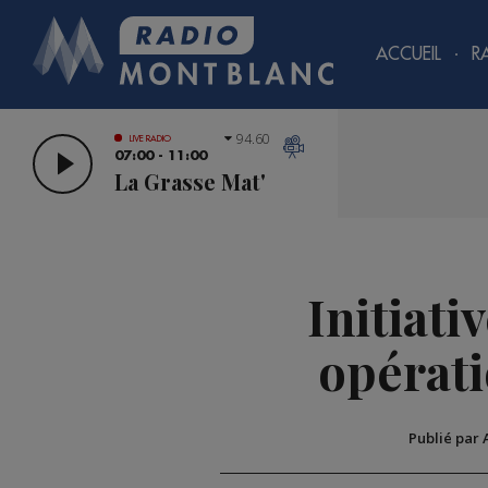
ACCUEIL
R
94.60
LIVE RADIO
07:00 - 11:00
La Grasse Mat'
Initiati
opérati
Publié par