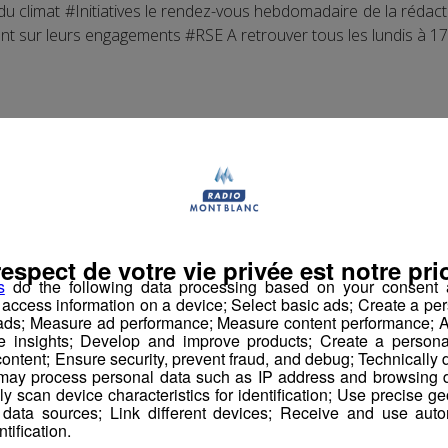
 du climat #Initiatives le rendez-vous hebdomadaire de la réda
nt sur leurs engagements #RSE A retrouver tous les lundis à 1
respect de votre vie privée est notre prio
s
do the following data processing based on your consent a
r access information on a device; Select basic ads; Create a per
 ads; Measure ad performance; Measure content performance; A
e insights; Develop and improve products; Create a personali
ontent; Ensure security, prevent fraud, and debug; Technically d
ay process personal data such as IP address and browsing da
vely scan device characteristics for identification; Use precise g
 data sources; Link different devices; Receive and use autom
ntification.