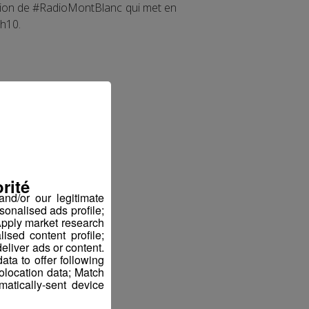
ction de #RadioMontBlanc qui met en
7h10.
rité
nd/or our legitimate
sonalised ads profile;
pply market research
sed content profile;
eliver ads or content.
ta to offer following
eolocation data; Match
atically-sent device