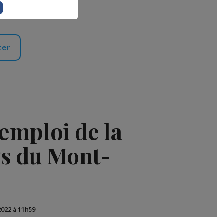
ter
emploi de la
s du Mont-
2022 à 11h59