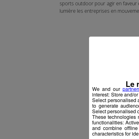
sports outdoor pour agir en faveur
lumière les entreprises en mouveme
Le 
We and our
partner
interest: Store and/o
Select personalised
to generate audienc
Select personalised c
These technologies m
functionalities: Acti
and combine offline
characteristics for ide