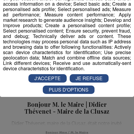
access information on a device; Select basic ads; Create a
Bonjour Mme / M. le Maire
personalised ads profile; Select personalised ads; Measure
ad performance; Measure content performance; Apply
market research to generate audience insights; Develop and
improve products; Create a personalised content profile;
Select personalised content; Ensure security, prevent fraud,
and debug; Technically deliver ads or content. These
technologies may process personal data such as IP address
and browsing data to offer following functionalities: Actively
scan device characteristics for identification; Use precise
geolocation data; Match and combine offline data sources;
Link different devices; Receive and use automatically-sent
device characteristics for identification.
J'ACCEPTE
JE REFUSE
PLUS D'OPTIONS
Bonjour M. le Maire | Didier
Thévenet - Maire de la Clusaz
Didier Thévenet, maire de la Clusaz, était notre invité.
Bonjour Mme / M. le Maire