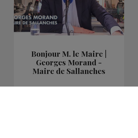
Bonjour M. le Maire |
Georges Morand -
Maire de Sallanches
Bonjour Mme / M. le Maire