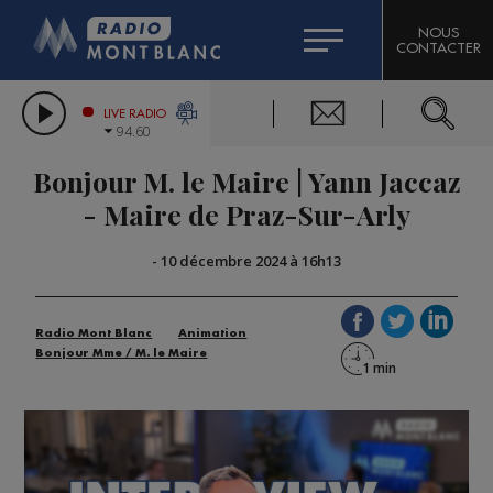
HOROSCOPE
CITIZEN MACHINERY
NOUS
CONTACTER
COMPAGNIE DU MONT-BLANC
LES CHRONIQUES DE L'EXPERT
GRAND MASSIF DOMAINES SKIABLES
LIVE RADIO
94.60
BORINI
Bonjour M. le Maire | Yann Jaccaz
BIGARD
- Maire de Praz-Sur-Arly
-
10 décembre 2024 à 16h13
Radio Mont Blanc
Animation
Bonjour Mme / M. le Maire