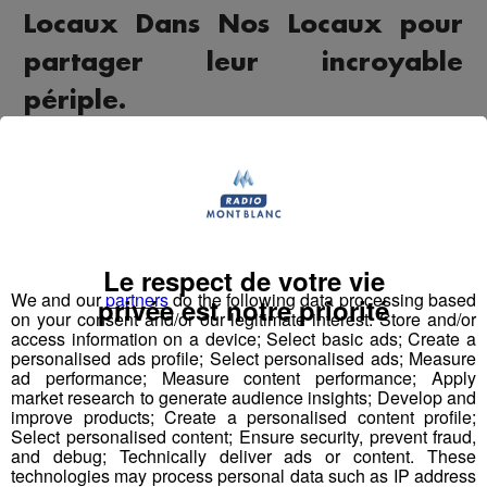
Locaux Dans Nos Locaux pour
partager leur incroyable
périple.
Trois jeunes passionnés ont parcouru 10 000 km à vélo,
traversant 13 pays à la rencontre de ceux qui
construisent un avenir meilleur. Leur voyage, centré sur
des initiatives positives, est aussi l’objet d’un
documentaire qu’ils réalisent pour sensibiliser à des
Le respect de votre vie
solutions durables et humaines.
We and our
partners
do the following data processing based
privée est notre priorité
on your consent and/or our legitimate interest: Store and/or
Lors de leur interview, Elio et Lou ont raconté des
access information on a device; Select basic ads; Create a
personalised ads profile; Select personalised ads; Measure
souvenirs marquants, les défis surmontés, et les leçons
ad performance; Measure content performance; Apply
tirées de cette aventure unique. Leur objectif ? Inspirer
market research to generate audience insights; Develop and
chacun à agir, à son échelle, pour un monde plus juste et
improve products; Create a personalised content profile;
Select personalised content; Ensure security, prevent fraud,
plus responsable.
and debug; Technically deliver ads or content. These
technologies may process personal data such as IP address