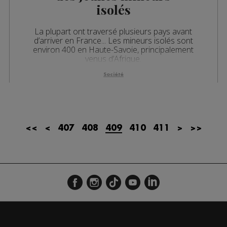
isolés
La plupart ont traversé plusieurs pays avant
d’arriver en France... Les mineurs isolés sont
environ 400 en Haute-Savoie, principalement
venus d’Afrique.
Société
<<
<
407
408
409
410
411
>
>>