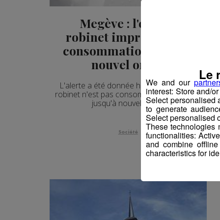
Megève : l'eau du
robinet impropre à la
consommation jusqu'à
nouvel ordre
Le 
We and our
partner
L'alerte a été donnée hier soir : l'eau du
interest: Store and/o
robinet n'est pas consommable à Megève
Select personalised
jusqu'à nouvel ordre.
to generate audienc
Select personalised c
These technologies m
Société
functionalities: Acti
and combine offline
characteristics for ide