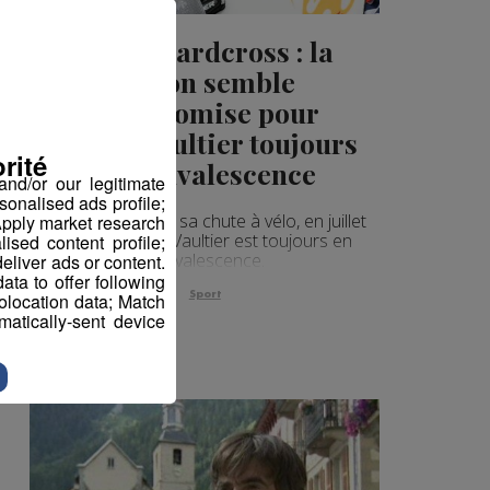
Snowboardcross : la
saison semble
compromise pour
Pierre Vaultier toujours
rité
en convalescence
nd/or our legitimate
sonalised ads profile;
Deux mois après sa chute à vélo, en juillet
pply market research
dernier, Pierre Vaultier est toujours en
sed content profile;
convalescence.
eliver ads or content.
ta to offer following
Sport
eolocation data; Match
atically-sent device