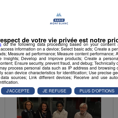
Muriel Pénicaud, la
ministre du Travail,
invitée exceptionnelle
sur Radio Mont Blanc
respect de votre vie privée est notre prio
ce vendredi
s
do the following data processing based on your consent a
r access information on a device; Select basic ads; Create a per
Muriel Pénicaud, la ministre du Travail, sera
 ads; Measure ad performance; Measure content performance; A
en direct de nos studios dès 8h15.
e insights; Develop and improve products; Create a personali
ontent; Ensure security, prevent fraud, and debug; Technically d
ay process personal data such as IP address and browsing da
Politique
vely scan device characteristics for identification; Use precise g
 data sources; Link different devices; Receive and use autom
ntification.
J'ACCEPTE
JE REFUSE
PLUS D'OPTIONS