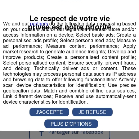
Maître-nageur sauveteur - Maître
nageuse sauveteuse
Le respect de votre vie
We and our
partners
do the following data processing based
privée est notre priorité
Professeur de physiques
on your consent and/or our legitimate interest: Store and/or
access information on a device; Select basic ads; Create a
personalised ads profile; Select personalised ads; Measure
Responsable accueil restauration H-F
ad performance; Measure content performance; Apply
market research to generate audience insights; Develop and
Serveur - Serveuse de restaurant
improve products; Create a personalised content profile;
Select personalised content; Ensure security, prevent fraud,
and debug; Technically deliver ads or content. These
Serveur - serveuse
technologies may process personal data such as IP address
and browsing data to offer following functionalities: Actively
scan device characteristics for identification; Use precise
Technicien(ne) contrôle et qualité
geolocation data; Match and combine offline data sources;
mécanique travail métaux
Link different devices; Receive and use automatically-sent
device characteristics for identification.
J'ACCEPTE
JE REFUSE
PLUS D'OPTIONS
Partager sur Facebook