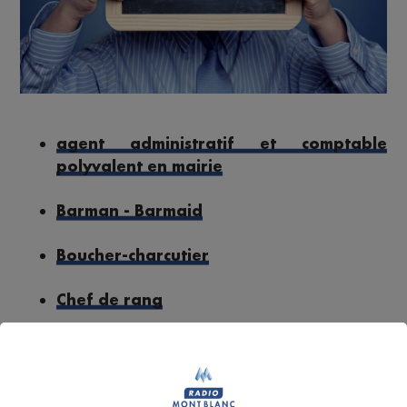
agent administratif et comptable
polyvalent en mairie
Barman - Barmaid
Boucher-charcutier
Chef de rang
Employé polyvalent - Employée
polyvalente d'hôtellerie