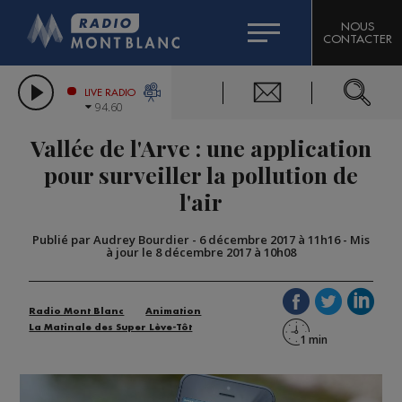
HOROSCOPE
CITIZEN MACHINERY
NOUS
CONTACTER
COMPAGNIE DU MONT-BLANC
LES CHRONIQUES DE L'EXPERT
GRAND MASSIF DOMAINES SKIABLES
LIVE RADIO
94.60
BORINI
Vallée de l'Arve : une application
BIGARD
pour surveiller la pollution de
l'air
Publié par Audrey Bourdier
-
6 décembre 2017 à 11h16
-
Mis
à jour le 8 décembre 2017 à 10h08
Radio Mont Blanc
Animation
La Matinale des Super Lève-Tôt