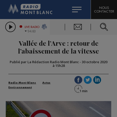
HOROSCOPE
CITIZEN MACHINERY
NOUS
CONTACTER
COMPAGNIE DU MONT-BLANC
LES CHRONIQUES DE L'EXPERT
GRAND MASSIF DOMAINES SKIABLES
LIVE RADIO
94.60
BORINI
Vallée de l’Arve : retour de
BIGARD
l’abaissement de la vitesse
Publié par La Rédaction Radio Mont Blanc
-
30 octobre 2020
à 15h28
Radio Mont Blanc
Actus
Environnement