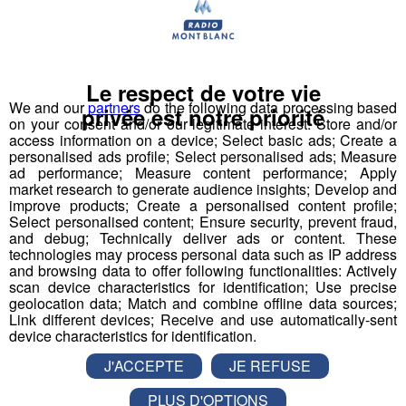
Le respect de votre vie
We and our
partners
do the following data processing based
privée est notre priorité
on your consent and/or our legitimate interest: Store and/or
access information on a device; Select basic ads; Create a
personalised ads profile; Select personalised ads; Measure
ad performance; Measure content performance; Apply
Haute-Savoie : entre Covid et
market research to generate audience insights; Develop and
improve products; Create a personalised content profile;
menace terroriste, la rentrée
Select personalised content; Ensure security, prevent fraud,
scolaire a été particulière ce
and debug; Technically deliver ads or content. These
technologies may process personal data such as IP address
matin
and browsing data to offer following functionalities: Actively
scan device characteristics for identification; Use precise
geolocation data; Match and combine offline data sources;
Publié par La Rédaction Radio Mont Blanc
-
2 novembre 2020
Link different devices; Receive and use automatically-sent
à 09h15
-
Mis à jour le 2 novembre 2020 à 09h36
device characteristics for identification.
J'ACCEPTE
JE REFUSE
Radio Mont Blanc
Actus
PLUS D'OPTIONS
Société