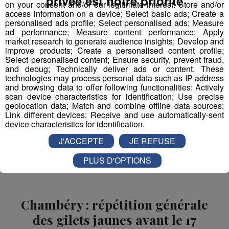
privée est notre priorité
on your consent and/or our legitimate interest: Store and/or
access information on a device; Select basic ads; Create a
personalised ads profile; Select personalised ads; Measure
ad performance; Measure content performance; Apply
market research to generate audience insights; Develop and
improve products; Create a personalised content profile;
Select personalised content; Ensure security, prevent fraud,
and debug; Technically deliver ads or content. These
technologies may process personal data such as IP address
and browsing data to offer following functionalities: Actively
scan device characteristics for identification; Use precise
geolocation data; Match and combine offline data sources;
Link different devices; Receive and use automatically-sent
device characteristics for identification.
J'ACCEPTE
JE REFUSE
PLUS D'OPTIONS
Chambéry : répétition générale
des gilets jaunes avant le 17