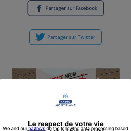
Partager sur Facebook
Partager sur Twitter
Le respect de votre vie
We and our
partners
do the following data processing based