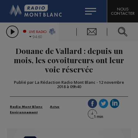
HOROSCOPE
CITIZEN MACHINERY
NOUS
CONTACTER
COMPAGNIE DU MONT-BLANC
LES CHRONIQUES DE L'EXPERT
GRAND MASSIF DOMAINES SKIABLES
LIVE RADIO
94.60
BORINI
Douane de Vallard : depuis un
BIGARD
mois, les covoitureurs ont leur
voie réservée
Publié par La Rédaction Radio Mont Blanc
-
12 novembre
2018 à 09h40
Radio Mont Blanc
Actus
Environnement