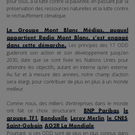
pour tous, à la lutte contre la pauvreté, en passant par la
préservation des ressources naturelles et la lutte contre
le réchauffement climatique.
Le Groupe Mont Blanc Médias, auquel
appartient Radio Mont Blanc, s’est engagé
Les principes des 17 ODD
dans cette démarche.
guideront son action et son développement jusqu'en
2030, date que se sont fixée les Nations Unies pour
atteindre les objectifs, autant en interne qu’en externe.
Au fur et à mesure des années, notre champ d’action
sera élargi, pour contribuer de plus en plus à un monde
meilleur.
Comme nous, des milliers d’entreprises dans le monde
ont fait ce choix structurant :
,
BNP Paribas
le
,
,
,
,
groupe TF1
Bonduelle
Leroy Merlin
le CNES
,
...
Saint-Gobain
AG2R La Mondiale
Pourtant, si ces ODD sont de plus en plus connus dans