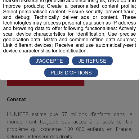
market research to generate audience insights; Develop and
improve products; Create a personalised content profile;
Select personalised content; Ensure security, prevent fraud,
and debug; Technically deliver ads or content. These
technologies may process personal data such as IP address
and browsing data to offer following functionalities: Actively
scan device characteristics for identification; Use precise
geolocation data; Match and combine offline data sources;
Link different devices; Receive and use automatically-sent
device characteristics for identification.
J'ACCEPTE
JE REFUSE
PLUS D'OPTIONS
Constat
L’UNICEF estime que 57 millions d’enfants dans le
monde n’ont toujours pas accès à la scolarité. Un
problème qui concerne 100 000 enfants en France,
selon le Défenseur des droits.