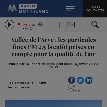
HOROSCOPE
CITIZEN MACHINERY
NOUS
CONTACTER
COMPAGNIE DU MONT-BLANC
LES CHRONIQUES DE L'EXPERT
GRAND MASSIF DOMAINES SKIABLES
LIVE RADIO
94.60
BORINI
Vallée de l'Arve : les particules
BIGARD
fines PM 2,5 bientôt prises en
compte pour la qualité de l'air
Publié par La Rédaction Radio Mont Blanc
-
6 janvier 2022 à
16h23
Radio Mont Blanc
Actus
Environnement