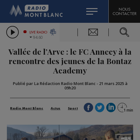
HOROSCOPE
CITIZEN MACHINERY
NOUS
CONTACTER
COMPAGNIE DU MONT-BLANC
LES CHRONIQUES DE L'EXPERT
GRAND MASSIF DOMAINES SKIABLES
LIVE RADIO
94.60
BORINI
Vallée de l’Arve : le FC Annecy à la
BIGARD
rencontre des jeunes de la Bontaz
Academy
Publié par La Rédaction Radio Mont Blanc
-
21 mars 2025 à
09h20
Radio Mont Blanc
Actus
Sport