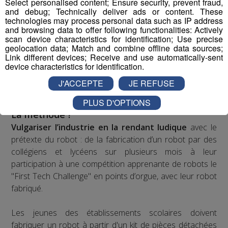
Select personalised content; Ensure security, prevent fraud,
nouvelle perception désirable suscitée pour la cuisine
and debug; Technically deliver ads or content. These
suite à l’impulsion et la récurrence média depuis 15 ans.
technologies may process personal data such as IP address
and browsing data to offer following functionalities: Actively
scan device characteristics for identification; Use precise
L’ambition ?
geolocation data; Match and combine offline data sources;
FAB
riquer la nouvelle perception du monde industriel
Link different devices; Receive and use automatically-sent
avec les jeunes comme acteurs et ambassadeurs de la
device characteristics for identification.
filière.
J'ACCEPTE
JE REFUSE
PLUS D'OPTIONS
La méthode ?
Vulgariser l’industrie en la rendant ludique
avec le
prétexte du robot : de la fabrication d’un robot par des
collégiens et lycéens sur plusieurs mois à leur
participation à une compétition apprenante de robots le
"First Tech Challenge" en points d’orgue, avec leur robot
fabriqué.
Les jeunes des établissements scolaires doivent
fabriquer un robot à partir d'un kit de pièces détachées