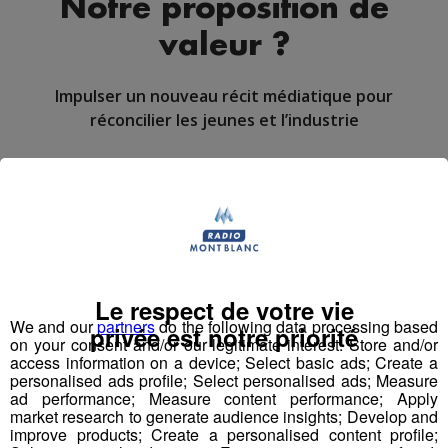
Notre proposition de
valeur ?
Impulser un nouveau récit médiatique pour
réconcilier les jeunes et l’industrie
Pour la 1ère fois dans l’histoire de l’industrie et des
médias français, nous proposons de porter, créer,
produire, diffuser un programme audiovisuel « mass
média » à l’échelle régionale.
Le respect de votre vie
Top Fab, le 1er programme
We and our
partners
do the following data processing based
privée est notre priorité
on your consent and/or our legitimate interest: Store and/or
audiovisuel inspirant qui raconte
access information on a device; Select basic ads; Create a
la fierté industrielle par la jeune
personalised ads profile; Select personalised ads; Measure
génération
ad performance; Measure content performance; Apply
market research to generate audience insights; Develop and
Dans l’esprit d'un “top chef de l’industrie”, à l’image de la
improve products; Create a personalised content profile;