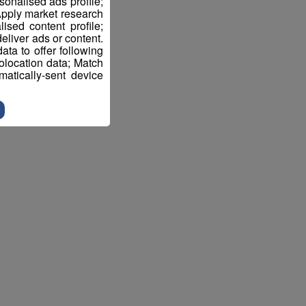
sonalised ads profile;
pply market research
sed content profile;
eliver ads or content.
ta to offer following
eolocation data; Match
atically-sent device