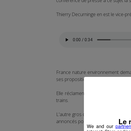
conférence de presse à ce sujet la 
Thierry Decurninge en est le vice-p
France nature environnement demand
ses propositions sur ce tronçon ferr
Elle réclament le doublement de l
trains.
L'autre gros dossier qui fut abordé
Le 
annoncés pour la fin de l'année au 
We and our
partner