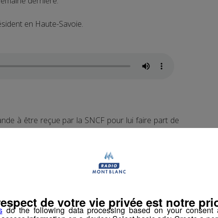
semaine dernière.
résident en Haute-Savoie.
e à être reçue par la SNCF pour lui faire part de
é.
a voie, pour augmenter davantage la fréquence des
 pendant cette conférence de presse fut les travaux
respect de votre vie privée est notre prio
tunnel du Mont-Blanc.
s
do the following data processing based on your consent a