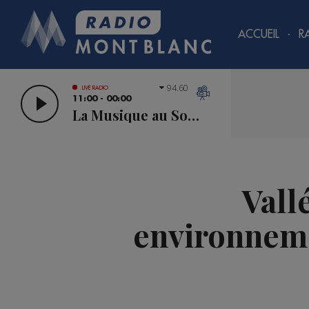
ACCUEIL
R
94.60
LIVE RADIO
11:00 - 00:00
La Musique au Sommet
Vall
environneme