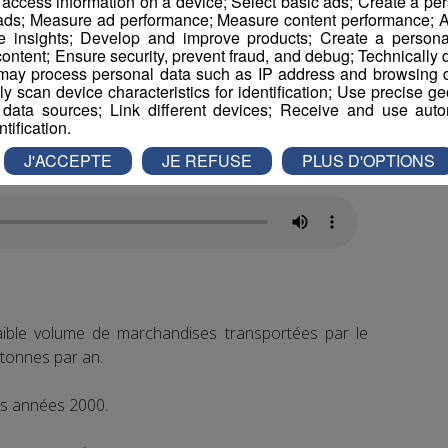
r access information on a device; Select basic ads; Create a per
l'interruption de la circulation pendant plusieurs
 ads; Measure ad performance; Measure content performance; A
e insights; Develop and improve products; Create a personali
ontent; Ensure security, prevent fraud, and debug; Technically d
ay process personal data such as IP address and browsing da
port des marchandises sur les rails.
vely scan device characteristics for identification; Use precise g
 data sources; Link different devices; Receive and use autom
ntification.
ente de l’association en Haute-Savoie.
J'ACCEPTE
JE REFUSE
PLUS D'OPTIONS
ible volume de marchandises transportées par le
 tonnes par an.
des années 2000.