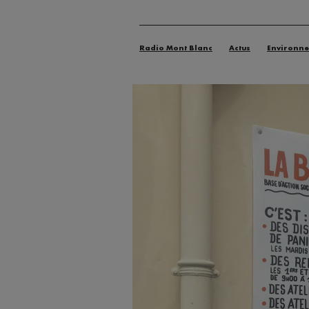
Radio Mont Blanc
Actus
Environn