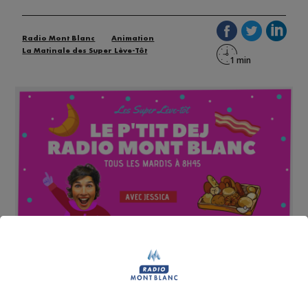
Radio Mont Blanc
Animation
La Matinale des Super Lève-Tôt
Tous les mardis matins, à 8h45 dans
la Matinale de
Radio Mont Blanc
, Jessica vous apporte le
petit