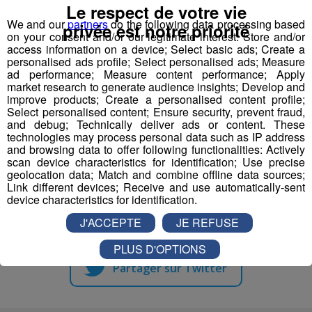
déjeuner à domicile
et en direct !
Le respect de votre vie
We and our
partners
do the following data processing based
privée est notre priorité
on your consent and/or our legitimate interest: Store and/or
Croissants, pains au chocolat et bonne humeur, les
access information on a device; Select basic ads; Create a
ingrédients parfaits pour bien démarrer la journée !
personalised ads profile; Select personalised ads; Measure
ad performance; Measure content performance; Apply
market research to generate audience insights; Develop and
Qui sait, vous serez peut-être le prochain à ouvrir vos
improve products; Create a personalised content profile;
portes à Jessica ?
Select personalised content; Ensure security, prevent fraud,
and debug; Technically deliver ads or content. These
technologies may process personal data such as IP address
Inscrivez-vous ici
and browsing data to offer following functionalities: Actively
scan device characteristics for identification; Use precise
geolocation data; Match and combine offline data sources;
Link different devices; Receive and use automatically-sent
device characteristics for identification.
Partager sur Facebook
J'ACCEPTE
JE REFUSE
PLUS D'OPTIONS
Partager sur Twitter