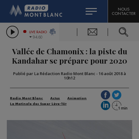
HOROSCOPE
CITIZEN MACHINERY
NOUS
CONTACTER
COMPAGNIE DU MONT-BLANC
LES CHRONIQUES DE L'EXPERT
GRAND MASSIF DOMAINES SKIABLES
LIVE RADIO
94.60
BORINI
Vallée de Chamonix : la piste du
BIGARD
Kandahar se prépare pour 2020
Publié par La Rédaction Radio Mont Blanc
-
16 août 2018 à
10h12
Radio Mont Blanc
Actus
Animation
La Matinale des Super Lève-Tôt