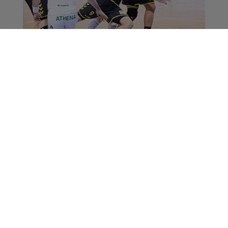
Handball : Chambéry
s'impose face à Massy
Actus
La Matinale des Super Lève-Tôt