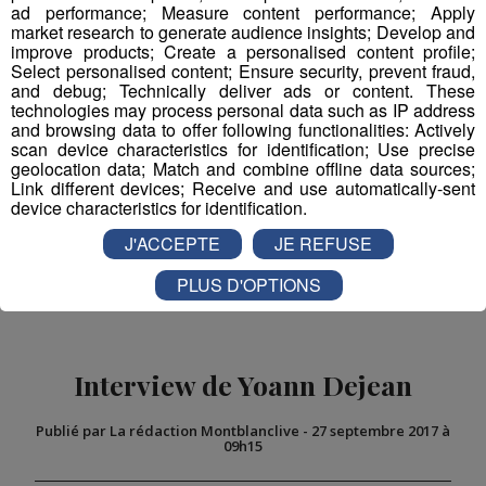
On connaît déjà
les dates de cette étape de
ad performance; Measure content performance; Apply
Coupe du monde de ski alpin : ce sera les 8 et 9
market research to generate audience insights; Develop and
improve products; Create a personalised content profile;
février 2020. Une descente et un combiné alpin
Select personalised content; Ensure security, prevent fraud,
sont programmés.
and debug; Technically deliver ads or content. These
technologies may process personal data such as IP address
and browsing data to offer following functionalities: Actively
scan device characteristics for identification; Use precise
Partager sur Facebook
geolocation data; Match and combine offline data sources;
Link different devices; Receive and use automatically-sent
device characteristics for identification.
J'ACCEPTE
JE REFUSE
Partager sur Twitter
PLUS D'OPTIONS
Interview de Yoann Dejean
Publié par La rédaction Montblanclive
-
27 septembre 2017 à
09h15