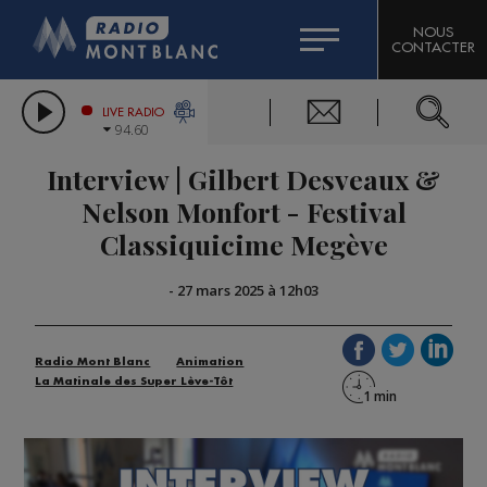
HOROSCOPE
CITIZEN MACHINERY
NOUS
CONTACTER
COMPAGNIE DU MONT-BLANC
LES CHRONIQUES DE L'EXPERT
GRAND MASSIF DOMAINES SKIABLES
LIVE RADIO
94.60
BORINI
Interview | Gilbert Desveaux &
BIGARD
Nelson Monfort - Festival
Classiquicime Megève
-
27 mars 2025 à 12h03
Radio Mont Blanc
Animation
La Matinale des Super Lève-Tôt