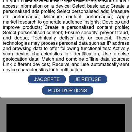
on your consent and/or our legitimate interest: Store and/or
access information on a device; Select basic ads; Create a
Cet événement vise à sensibiliser les acteurs locaux aux
personalised ads profile; Select personalised ads; Measure
ad performance; Measure content performance; Apply
enjeux du développement durable en montagne. Il offre
market research to generate audience insights; Develop and
aux particuliers et professionnels ayant des projets de
improve products; Create a personalised content profile;
construction ou de rénovation l'opportunité de découvrir
Select personalised content; Ensure security, prevent fraud,
and debug; Technically deliver ads or content. These
des solutions d'éco-habitat à travers des expositions,
technologies may process personal data such as IP address
démonstrations et animations. ​
and browsing data to offer following functionalities: Actively
scan device characteristics for identification; Use precise
geolocation data; Match and combine offline data sources;
Ce salon est également l'occasion pour les étudiants de
Link different devices; Receive and use automatically-sent
développer des compétences en gestion de projet,
device characteristics for identification.
communication et relation client, tout en contribuant
J'ACCEPTE
JE REFUSE
activement à la promotion de pratiques durables dans
leur région.
PLUS D'OPTIONS