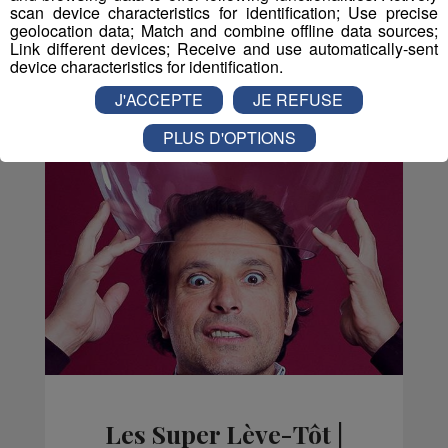
scan device characteristics for identification; Use precise
geolocation data; Match and combine offline data sources;
Link different devices; Receive and use automatically-sent
device characteristics for identification.
Vous en voulez encore ?
J'ACCEPTE
JE REFUSE
PLUS D'OPTIONS
Les Super Lève-Tôt |