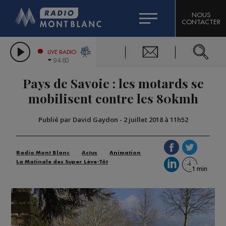
HOROSCOPE
CITIZEN MACHINERY
NOUS
CONTACTER
COMPAGNIE DU MONT-BLANC
LES CHRONIQUES DE L'EXPERT
GRAND MASSIF DOMAINES SKIABLES
LIVE RADIO
94.60
BORINI
Pays de Savoie : les motards se
BIGARD
mobilisent contre les 80kmh
Publié par David Gaydon
-
2 juillet 2018 à 11h52
Radio Mont Blanc
Actus
Animation
La Matinale des Super Lève-Tôt