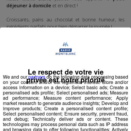
déjeuner à domicile
et en direct !
Croissants, pains au chocolat et bonne humeur, les
ingrédients parfaits pour bien démarrer la journée !
Qui sait, vous serez peut-être le prochain à ouvrir vos
portes à Jessica ?
Inscrivez-vous ici
Le respect de votre vie
We and our
partners
do the following data processing based
privée est notre priorité
on your consent and/or our legitimate interest: Store and/or
Partager sur Facebook
access information on a device; Select basic ads; Create a
personalised ads profile; Select personalised ads; Measure
ad performance; Measure content performance; Apply
market research to generate audience insights; Develop and
improve products; Create a personalised content profile;
Select personalised content; Ensure security, prevent fraud,
Partager sur Twitter
and debug; Technically deliver ads or content. These
technologies may process personal data such as IP address
and browsing data to offer following functionalities: Actively