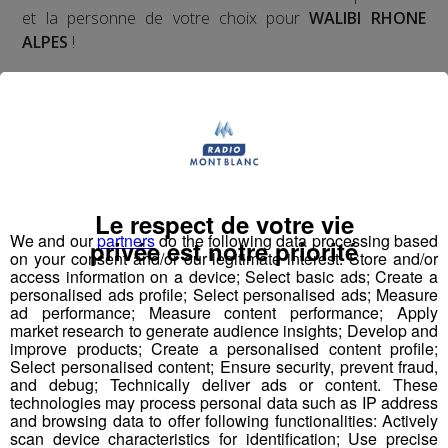
et la personne de votre choix pour
WALIBI RHONE
ALPES
!
Nathan est allé tester pour vous
Verticalp Émosson,
dans la Vallée du Trient
:
Le respect de votre vie
We and our
partners
do the following data processing based
privée est notre priorité
on your consent and/or our legitimate interest: Store and/or
access information on a device; Select basic ads; Create a
personalised ads profile; Select personalised ads; Measure
ad performance; Measure content performance; Apply
market research to generate audience insights; Develop and
improve products; Create a personalised content profile;
Select personalised content; Ensure security, prevent fraud,
and debug; Technically deliver ads or content. These
technologies may process personal data such as IP address
and browsing data to offer following functionalities: Actively
scan device characteristics for identification; Use precise