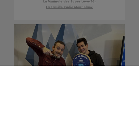
La Matinale des Super Lève-Tôt
La Famille Radio Mont Blanc
Journée Mondiale de la
Raclette sur Radio
Mont Blanc