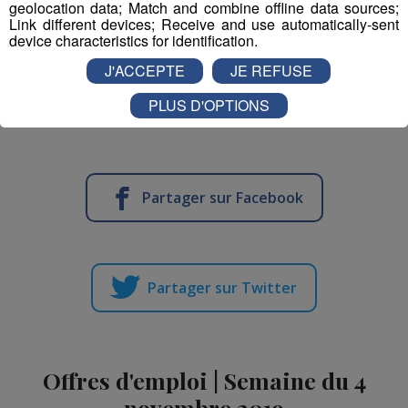
geolocation data; Match and combine offline data sources;
Link different devices; Receive and use automatically-sent
device characteristics for identification.
J'ACCEPTE
JE REFUSE
Vos invitations seront à gagner prochainement dans
PLUS D'OPTIONS
Destination Eté !
Partager sur Facebook
Partager sur Twitter
Offres d'emploi | Semaine du 4
novembre 2019