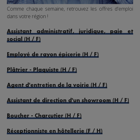
Comme chaque semaine, retrouvez les offres d'emploi
dans votre région !
Assistant administratif, juridique, paie et
social (H / F)
Employé de rayon épicerie (H / F)
Plâtrier - Plaquiste (H / F)
Agent d'entretien de la voirie (H / F)
Assistant de direction d'un showroom (H / F)
Boucher - Charcutier (H / F)
Réceptionniste en hôtellerie (F / H)