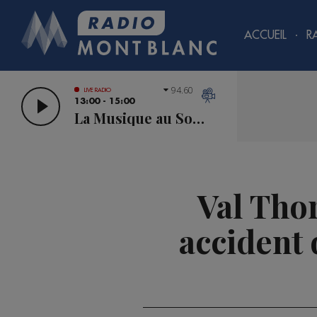
ACCUEIL
R
94.60
LIVE RADIO
13:00 - 15:00
La Musique au Sommet
Val Thor
accident 