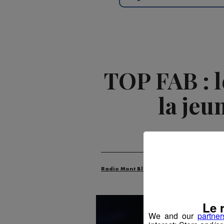
TOP FAB : 
la jeu
Radio Mont Blanc
Actus
Industrie
Le 
We and our
partner