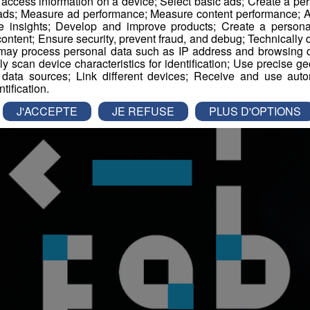
r access information on a device; Select basic ads; Create a per
 ads; Measure ad performance; Measure content performance; A
e insights; Develop and improve products; Create a personali
ontent; Ensure security, prevent fraud, and debug; Technically d
ay process personal data such as IP address and browsing da
vely scan device characteristics for identification; Use precise g
 data sources; Link different devices; Receive and use autom
ntification.
J'ACCEPTE
JE REFUSE
PLUS D'OPTIONS