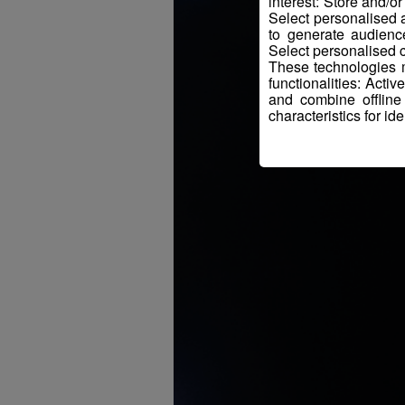
interest: Store and/o
Select personalised
to generate audienc
Select personalised c
These technologies m
functionalities: Acti
and combine offline
characteristics for ide