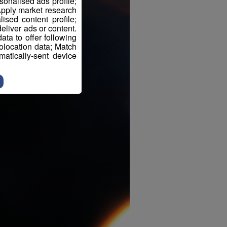
sonalised ads profile;
pply market research
sed content profile;
eliver ads or content.
ta to offer following
eolocation data; Match
atically-sent device