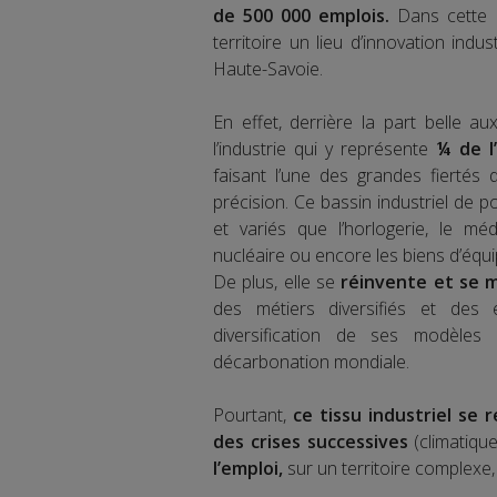
de 500 000 emplois.
Dans cette R
territoire un lieu d’innovation indus
Haute-Savoie.
En effet, derrière la part belle a
l’industrie qui y représente
¼ de l
faisant l’une des grandes fiertés 
précision. Ce bassin industriel de p
et variés que l’horlogerie, le médic
nucléaire ou encore les biens d’équi
De plus, elle se
réinvente et se m
des métiers diversifiés et des é
diversification de ses modèles 
décarbonation mondiale.
Pourtant,
ce tissu industriel se 
des crises successives
(climatiqu
l’emploi,
sur un territoire complexe,