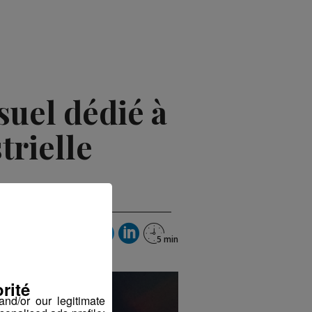
uel dédié à
trielle
rité
nd/or our legitimate