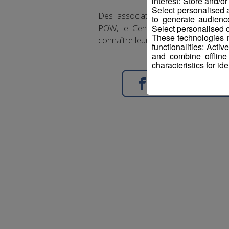
interest: Store and/o
Select personalised
Des associations engagées dans l
to generate audienc
Select personalised c
POW, le Centre de la nature mont
These technologies m
connaître leurs actions.
functionalities: Acti
and combine offline
characteristics for ide
Partager sur Face