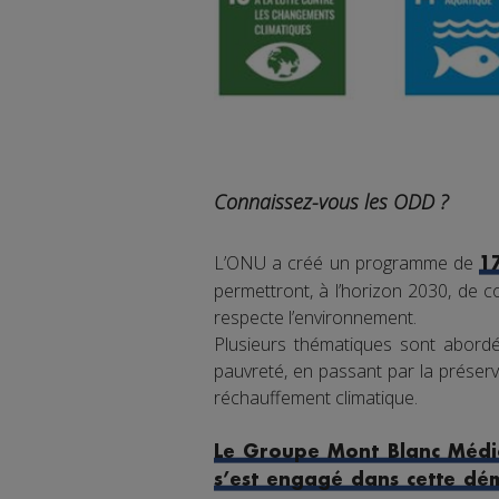
Connaissez-vous les ODD ?
L’ONU a créé un programme de
1
permettront, à l’horizon 2030, de co
respecte l’environnement.
Plusieurs thématiques sont abordée
pauvreté, en passant par la préserva
réchauffement climatique.
Le Groupe Mont Blanc Média
s’est engagé dans cette dé