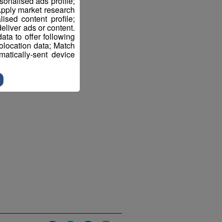
sonalised ads profile;
pply market research
sed content profile;
eliver ads or content.
ta to offer following
eolocation data; Match
atically-sent device