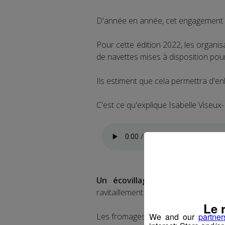
D'année en année, cet engagement 
Pour cette édition 2022, les organ
de navettes mises à disposition pou
Ils estiment que cela permettra d'enl
C'est ce qu'explique Isabelle Viseux-P
Un écovillage
sera également ins
ravitaillement de l’UTMB.
Le 
We and our
partner
Les fromages, pains et fruits seront