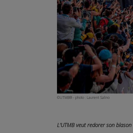
©UTMB® - photo : Laurent Salino
L’UTMB veut redorer son blason