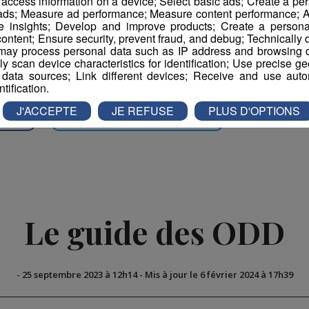
r access information on a device; Select basic ads; Create a per
 ads; Measure ad performance; Measure content performance; A
a défense de l’environnement, comme Ecotrivélo,
e insights; Develop and improve products; Create a personali
ontent; Ensure security, prevent fraud, and debug; Technically d
agnarde, auront également leur stand pour faire
ay process personal data such as IP address and browsing da
vely scan device characteristics for identification; Use precise g
 data sources; Link different devices; Receive and use autom
ntification.
J'ACCEPTE
JE REFUSE
PLUS D'OPTIONS
book
Partager sur Twitter
Le guide des ODD
-
25 septembre 2023 à 12h14
-
Mis à jour le 6 février 2024 à 17h39