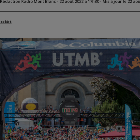
 Rédaction Radio Mont Blanc
-
22 août 2022 à 17h30
-
Mis à jour le 22 ao
Société