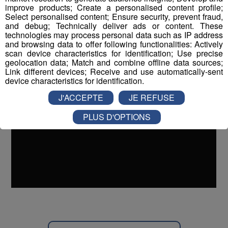
improve products; Create a personalised content profile;
porté par
Thomas Fanara,
et Victor
François Place
Select personalised content; Ensure security, prevent fraud,
Muffat-Jeandet
.
and debug; Technically deliver ads or content. These
technologies may process personal data such as IP address
and browsing data to offer following functionalities: Actively
scan device characteristics for identification; Use precise
geolocation data; Match and combine offline data sources;
Link different devices; Receive and use automatically-sent
device characteristics for identification.
J'ACCEPTE
JE REFUSE
PLUS D'OPTIONS