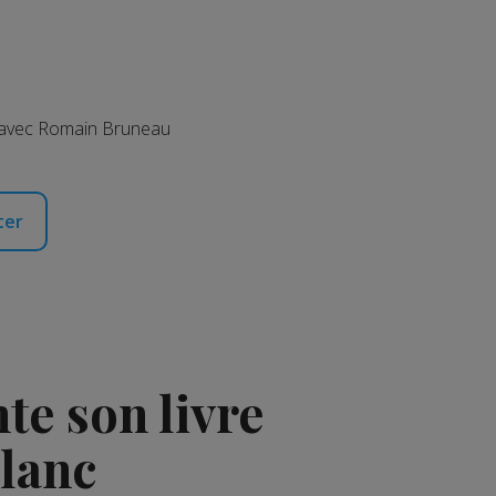
c avec Romain Bruneau
ter
e son livre
Blanc