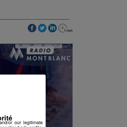
rité
nd/or our legitimate