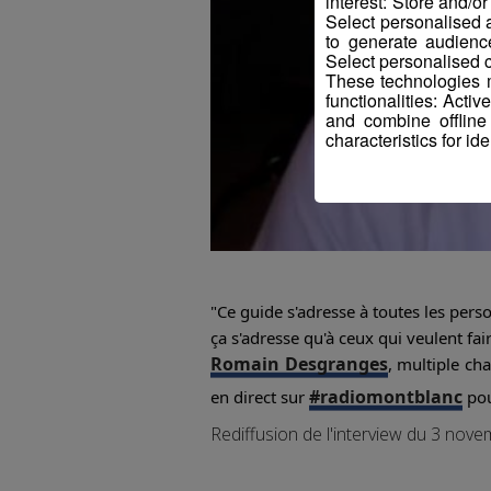
interest: Store and/o
Select personalised
to generate audienc
Select personalised c
These technologies m
functionalities: Acti
and combine offline
characteristics for ide
"Ce guide s'adresse à toutes les perso
ça s'adresse qu'à ceux qui veulent fa
Romain Desgranges
, multiple ch
#radiomontblanc
en direct sur
pou
Rediffusion de l'interview du 3 nov