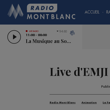
ACCUEIL
R
94.60
LIVE RADIO
11:00 - 00:00
La Musique au Sommet
Live d'EMJI
Publi
Radio Mont Blanc
Animation
La F