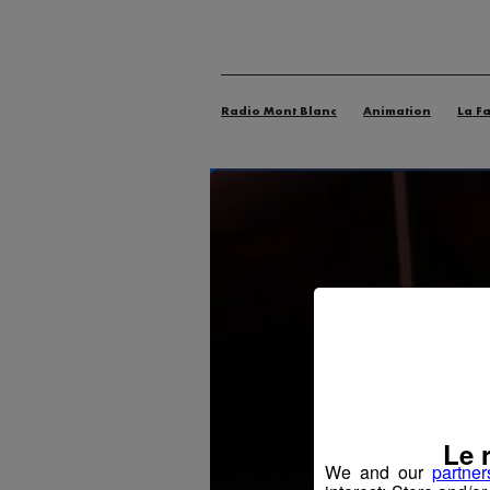
Radio Mont Blanc
Animation
La F
Le 
We and our
partner