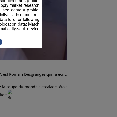
sonalised ads profile;
pply market research
sed content profile;
eliver ads or content.
ta to offer following
eolocation data; Match
atically-sent device
'c'est Romain Desgranges qui l'a écrit,
e la coupe du monde d'escalade, était
olide