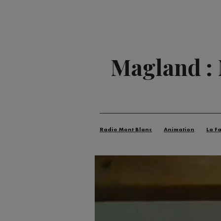
Magland : 
Radio Mont Blanc
Animation
La F