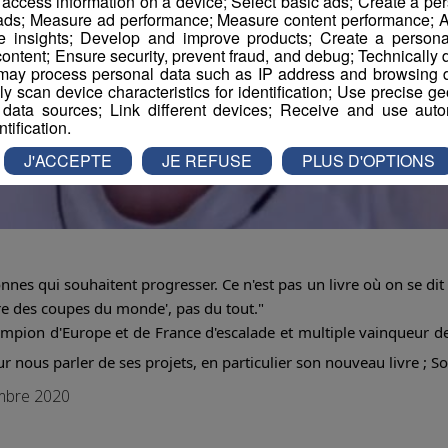
r access information on a device; Select basic ads; Create a per
 ads; Measure ad performance; Measure content performance; A
e insights; Develop and improve products; Create a personali
ontent; Ensure security, prevent fraud, and debug; Technically d
ay process personal data such as IP address and browsing da
vely scan device characteristics for identification; Use precise g
 data sources; Link different devices; Receive and use autom
ntification.
J'ACCEPTE
JE REFUSE
PLUS D'OPTIONS
nnes qui souhaitent progresser. Ce n'est pas un livre où on se dit 
ire des coupes du monde', pas du tout."
ampion d'Europe et de France d'escalade et multiple vainqueur d
r nous parler de ses projets, en particulier son nouveau livre ; S
embre 2020