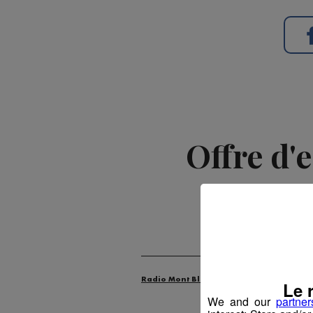
Offre d'
Radio Mont Blanc
Animation
Offr
Le 
We and our
partner