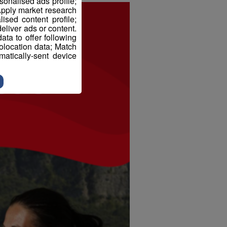
sonalised ads profile;
pply market research
sed content profile;
eliver ads or content.
ta to offer following
eolocation data; Match
atically-sent device