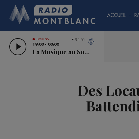
ACCUEIL
R
94.60
LIVE RADIO
19:00 - 00:00
La Musique au Sommet
Des Loca
Battend