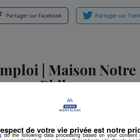
Partager sur Facebook
Partager sur Twit
emploi | Maison Notr
Philerme
-
15 avril 2024 à 09h35
es d'Emploi
respect de votre vie privée est notre prio
s
do the following data processing based on your consent a