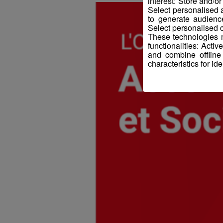
interest: Store and/o
Select personalised
to generate audienc
Select personalised c
These technologies m
functionalities: Acti
and combine offline
characteristics for ide