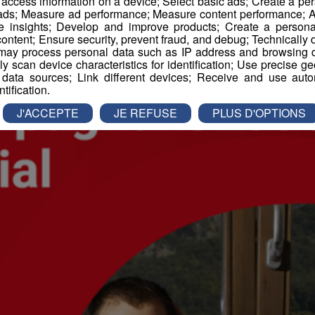
r access information on a device; Select basic ads; Create a per
 ads; Measure ad performance; Measure content performance; A
e insights; Develop and improve products; Create a personali
ontent; Ensure security, prevent fraud, and debug; Technically d
ay process personal data such as IP address and browsing da
vely scan device characteristics for identification; Use precise g
 data sources; Link different devices; Receive and use autom
ntification.
J'ACCEPTE
JE REFUSE
PLUS D'OPTIONS