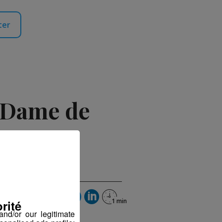
ter
e Dame de
rité
nd/or our legitimate