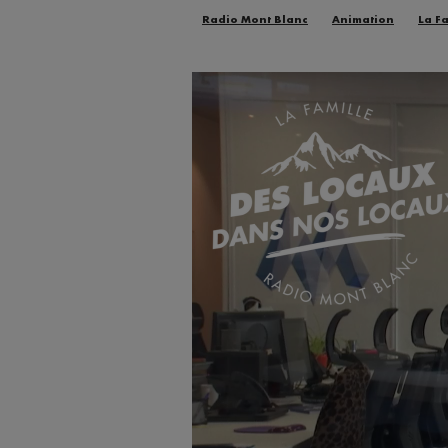
Radio Mont Blanc
Animation
La F