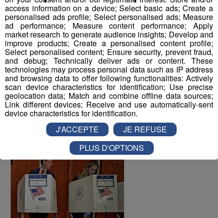
access information on a device; Select basic ads; Create a
personalised ads profile; Select personalised ads; Measure
ad performance; Measure content performance; Apply
market research to generate audience insights; Develop and
improve products; Create a personalised content profile;
Select personalised content; Ensure security, prevent fraud,
and debug; Technically deliver ads or content. These
technologies may process personal data such as IP address
and browsing data to offer following functionalities: Actively
scan device characteristics for identification; Use precise
geolocation data; Match and combine offline data sources;
Link different devices; Receive and use automatically-sent
Et il semblerait que le fils de Donald, Eric, ne fasse pas
device characteristics for identification.
plus confiance à son épouse que son paternel. Tel père,
J'ACCEPTE
JE REFUSE
tel fils.
PLUS D'OPTIONS