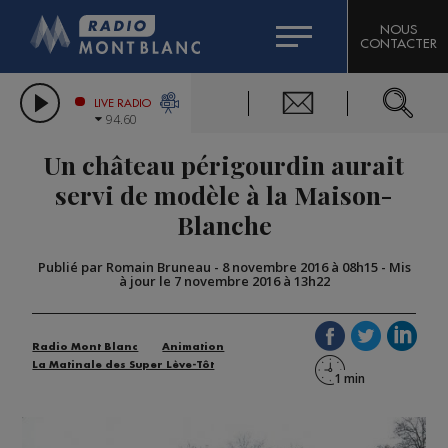
HOROSCOPE
CITIZEN MACHINERY
NOUS
CONTACTER
COMPAGNIE DU MONT-BLANC
LES CHRONIQUES DE L'EXPERT
GRAND MASSIF DOMAINES SKIABLES
LIVE RADIO
94.60
BORINI
Un château périgourdin aurait
BIGARD
servi de modèle à la Maison-
Blanche
Publié par Romain Bruneau
-
8 novembre 2016 à 08h15
-
Mis
à jour le 7 novembre 2016 à 13h22
Radio Mont Blanc
Animation
La Matinale des Super Lève-Tôt