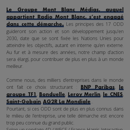
Le Groupe Mont Blanc Médias, auquel
appartient Radio Mont Blanc, s’est engagé
Les principes des 17 ODD
dans cette démarche.
guideront son action et son développement jusqu'en
2030, date que se sont fixée les Nations Unies pour
atteindre les objectifs, autant en interne qu’en externe.
Au fur et à mesure des années, notre champ d’action
sera élargi, pour contribuer de plus en plus à un monde
meilleur.
Comme nous, des milliers d’entreprises dans le monde
ont fait ce choix structurant :
,
BNP Paribas
le
,
,
,
,
groupe TF1
Bonduelle
Leroy Merlin
le CNES
,
...
Saint-Gobain
AG2R La Mondiale
Pourtant, si ces ODD sont de plus en plus connus dans
le milieu de l’entreprise, une telle démarche est encore
trop peu connue du grand public.
Selon un sondage 4D / WECF / France-Harris Interactive,