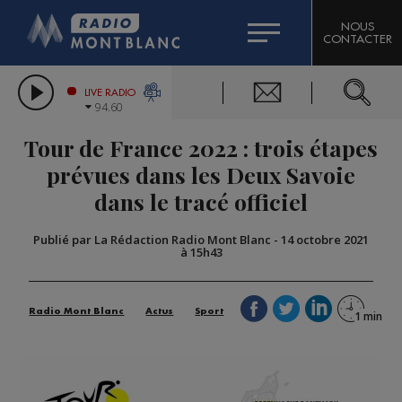
HOROSCOPE
CITIZEN MACHINERY
NOUS
CONTACTER
COMPAGNIE DU MONT-BLANC
LES CHRONIQUES DE L'EXPERT
GRAND MASSIF DOMAINES SKIABLES
LIVE RADIO
94.60
BORINI
Tour de France 2022 : trois étapes
BIGARD
prévues dans les Deux Savoie
dans le tracé officiel
Publié par La Rédaction Radio Mont Blanc
-
14 octobre 2021
à 15h43
Radio Mont Blanc
Actus
Sport