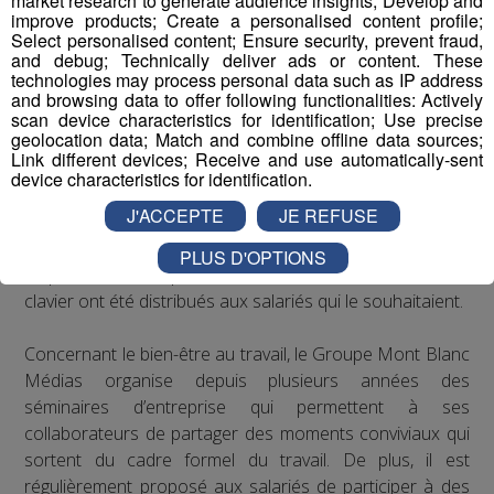
market research to generate audience insights; Develop and
publique sur les maladies graves, telles que le
improve products; Create a personalised content profile;
Select personalised content; Ensure security, prevent fraud,
VIH/SIDA, le cancer, les maladies
and debug; Technically deliver ads or content. These
cardiovasculaires, le paludisme, la tuberculose ou
technologies may process personal data such as IP address
l’obésité
and browsing data to offer following functionalities: Actively
scan device characteristics for identification; Use precise
geolocation data; Match and combine offline data sources;
Les actions de Radio Mont Blanc
Link different devices; Receive and use automatically-sent
device characteristics for identification.
Concernant les troubles musculo-squelettiques, Radio
J'ACCEPTE
JE REFUSE
Mont Blanc s’est engagé à respecter les
recommandations de la médecine du travail en matière
PLUS D'OPTIONS
de posture sur les postes de travail : des rehausseurs de
clavier ont été distribués aux salariés qui le souhaitaient.
Concernant le bien-être au travail, le Groupe Mont Blanc
Médias organise depuis plusieurs années des
séminaires d’entreprise qui permettent à ses
collaborateurs de partager des moments conviviaux qui
sortent du cadre formel du travail. De plus, il est
régulièrement proposé aux salariés de participer à des