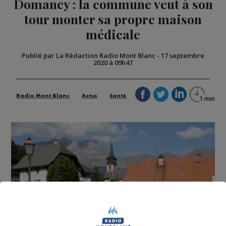
Domancy : la commune veut à son
tour monter sa propre maison
médicale
Publié par La Rédaction Radio Mont Blanc
-
17 septembre
2020 à 09h47
Radio Mont Blanc
Actus
Santé