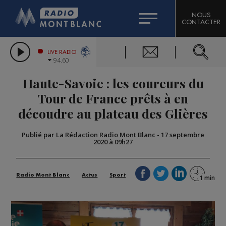
HOROSCOPE
CITIZEN MACHINERY
NOUS
CONTACTER
COMPAGNIE DU MONT-BLANC
LES CHRONIQUES DE L'EXPERT
GRAND MASSIF DOMAINES SKIABLES
LIVE RADIO
94.60
BORINI
Haute-Savoie : les coureurs du
BIGARD
Tour de France prêts à en
découdre au plateau des Glières
Publié par La Rédaction Radio Mont Blanc
-
17 septembre
2020 à 09h27
Radio Mont Blanc
Actus
Sport