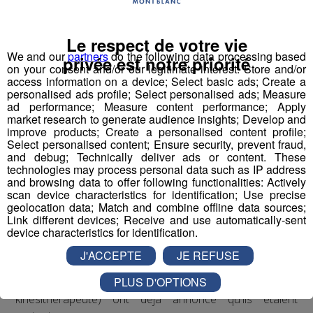
Le respect de votre vie
We and our
partners
do the following data processing based
privée est notre priorité
on your consent and/or our legitimate interest: Store and/or
C'est un dispositif qui a fait ses preuves pour
access information on a device; Select basic ads; Create a
personalised ads profile; Select personalised ads; Measure
réduire les déserts médicaux.
ad performance; Measure content performance; Apply
market research to generate audience insights; Develop and
A son tour, Domancy cherche à créer sa maison
improve products; Create a personalised content profile;
Select personalised content; Ensure security, prevent fraud,
médicale.
and debug; Technically deliver ads or content. These
technologies may process personal data such as IP address
La nouvelle équipe municipale est en train de plancher
and browsing data to offer following functionalities: Actively
scan device characteristics for identification; Use precise
sur le projet avec l’ARS, l'Agence Régionale de Santé.
geolocation data; Match and combine offline data sources;
Link different devices; Receive and use automatically-sent
Elle a déjà trouvé le terrain : celui près de Grand Frais, à
device characteristics for identification.
l’entrée de ville.
J'ACCEPTE
JE REFUSE
PLUS D'OPTIONS
Trois médecins (un généraliste, un dentiste et un
kinésithérapeute) ont déjà annoncé qu'ils étaient