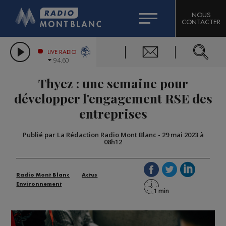
HOROSCOPE
CITIZEN MACHINERY
NOUS
CONTACTER
COMPAGNIE DU MONT-BLANC
LES CHRONIQUES DE L'EXPERT
GRAND MASSIF DOMAINES SKIABLES
LIVE RADIO
94.60
BORINI
Thyez : une semaine pour
BIGARD
développer l'engagement RSE des
entreprises
Publié par La Rédaction Radio Mont Blanc
-
29 mai 2023 à
08h12
Radio Mont Blanc
Actus
Environnement