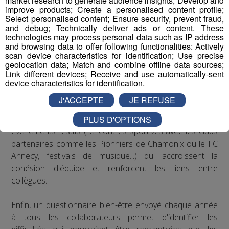
market research to generate audience insights; Develop and
recommandations de la médecine du travail en matière
improve products; Create a personalised content profile;
Select personalised content; Ensure security, prevent fraud,
de posture sur les postes de travail : des rehausseurs de
and debug; Technically deliver ads or content. These
clavier ont été distribués aux salariés qui le souhaitaient.
technologies may process personal data such as IP address
and browsing data to offer following functionalities: Actively
scan device characteristics for identification; Use precise
Concernant le bien-être au travail, le Groupe Mont Blanc
geolocation data; Match and combine offline data sources;
Médias organise depuis plusieurs années des
Link different devices; Receive and use automatically-sent
séminaires d’entreprise qui permettent à ses
device characteristics for identification.
collaborateurs de partager des moments conviviaux qui
J'ACCEPTE
JE REFUSE
sortent du cadre formel du travail. De plus, il est
PLUS D'OPTIONS
régulièrement proposé aux salariés de participer à des
événements festifs (rencontres sportives avec les clubs
partenaires comme les Pionniers de Chamonix ou le FC
Annecy, festivals de musique...) qui accroissent la
cohésion d'équipe et renforcent les liens entre
collègues.
Enfin, un questionnaire bien-être envoyé chaque année
à tous les collaborateurs permet d'identifier les