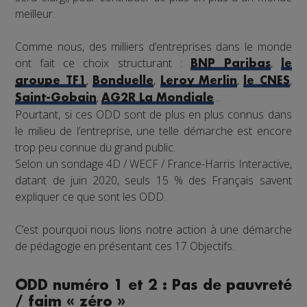
meilleur.
Comme nous, des milliers d’entreprises dans le monde
ont fait ce choix structurant :
,
BNP Paribas
le
,
,
,
,
groupe TF1
Bonduelle
Leroy Merlin
le CNES
,
...
Saint-Gobain
AG2R La Mondiale
Pourtant, si ces ODD sont de plus en plus connus dans
le milieu de l’entreprise, une telle démarche est encore
trop peu connue du grand public.
Selon un sondage 4D / WECF / France-Harris Interactive,
datant de juin 2020, seuls 15 % des Français savent
expliquer ce que sont les ODD.
C’est pourquoi nous lions notre action à une démarche
de pédagogie en présentant ces 17 Objectifs.
ODD numéro 1 et 2 : Pas de pauvreté
/ faim « zéro »