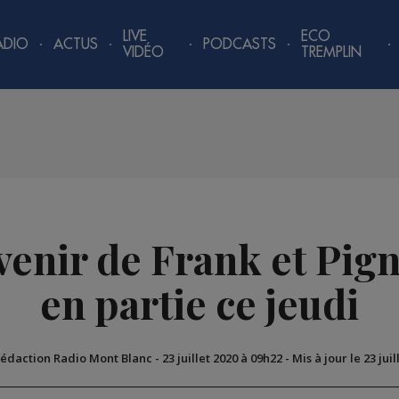
LIVE
ECO
ADIO
ACTUS
PODCASTS
VIDÉO
TREMPLIN
venir de Frank et Pig
en partie ce jeudi
Rédaction Radio Mont Blanc
-
23 juillet 2020 à 09h22
-
Mis à jour le 23 jui