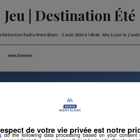
Jeu | Destination Été
a Rédaction Radio Mont Blanc
-
3 août 2020 à 14h48
-
Mis à jour le 2 aoû
n
Jeux Cloturés
respect de votre vie privée est notre prio
s
do the following data processing based on your consent a