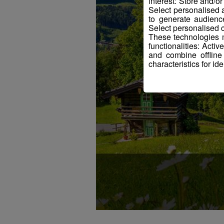
interest: Store and/o
Select personalised
to generate audienc
Select personalised c
These technologies m
functionalities: Acti
and combine offline
characteristics for ide