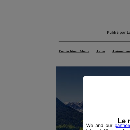
Publié par L
Radio Mont Blanc
Actus
Animatio
Le 
We and our
partner