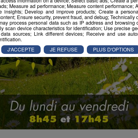
r access information on a device; Select basic ads; Create a per
 ads; Measure ad performance; Measure content performance; A
e insights; Develop and improve products; Create a personali
ontent; Ensure security, prevent fraud, and debug; Technically d
ay process personal data such as IP address and browsing da
vely scan device characteristics for identification; Use precise g
 data sources; Link different devices; Receive and use autom
ntification.
J'ACCEPTE
JE REFUSE
PLUS D'OPTIONS