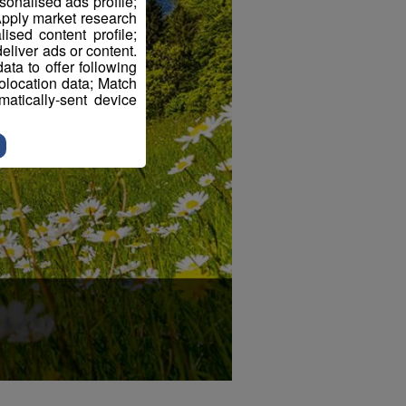
sonalised ads profile;
pply market research
sed content profile;
eliver ads or content.
ta to offer following
eolocation data; Match
atically-sent device