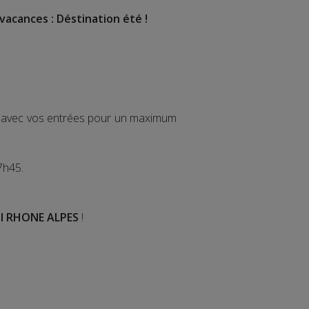
vacances : Déstination été !
ir avec vos entrées pour un maximum
7h45.
I RHONE ALPES
!