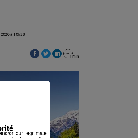
t 2020 à 10h38
rité
nd/or our legitimate