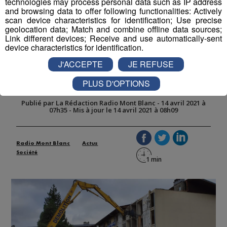
technologies may process personal data such as IP address
and browsing data to offer following functionalities: Actively
scan device characteristics for identification; Use precise
geolocation data; Match and combine offline data sources;
Link different devices; Receive and use automatically-sent
device characteristics for identification.
Scionzier : une véritable
métamorphose pour le quartier
J'ACCEPTE
JE REFUSE
du Crozet
PLUS D'OPTIONS
Publié par La Rédaction Radio Mont Blanc
-
14 avril 2021 à
07h35
-
Mis à jour le 14 avril 2021 à 08h09
Radio Mont Blanc
Actus
Société