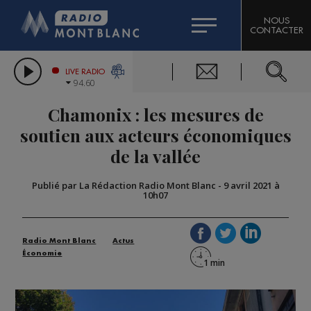
HOROSCOPE
CITIZEN MACHINERY
NOUS
CONTACTER
COMPAGNIE DU MONT-BLANC
LES CHRONIQUES DE L'EXPERT
GRAND MASSIF DOMAINES SKIABLES
LIVE RADIO
94.60
BORINI
Chamonix : les mesures de
BIGARD
soutien aux acteurs économiques
de la vallée
Publié par La Rédaction Radio Mont Blanc
-
9 avril 2021 à
10h07
Radio Mont Blanc
Actus
Économie