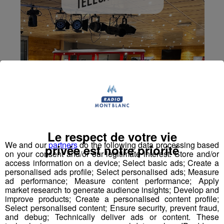
Le respect de votre vie
We and our
partners
do the following data processing based
privée est notre priorité
on your consent and/or our legitimate interest: Store and/or
access information on a device; Select basic ads; Create a
personalised ads profile; Select personalised ads; Measure
ad performance; Measure content performance; Apply
market research to generate audience insights; Develop and
improve products; Create a personalised content profile;
Select personalised content; Ensure security, prevent fraud,
and debug; Technically deliver ads or content. These