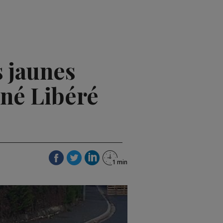
s jaunes
iné Libéré