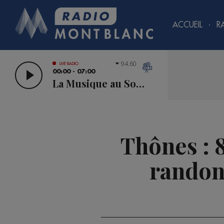
ACCUEIL
R
94.60
LIVE RADIO
00:00 - 07:00
La Musique au Sommet
Thônes : 
randonn