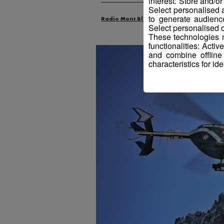
interest: Store and/o
Select personalised
to generate audienc
Radio Mont Blanc
Actus
Select personalised c
These technologies m
functionalities: Acti
and combine offline
characteristics for ide