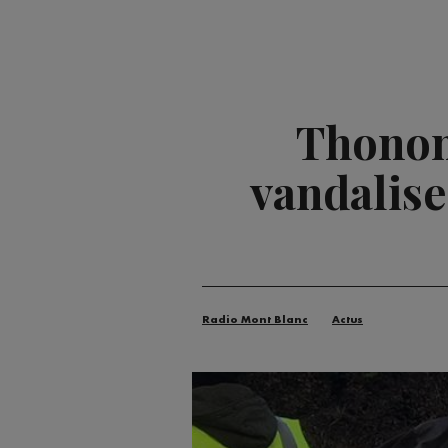
Thonon-
vandalise
Radio Mont Blanc
Actus