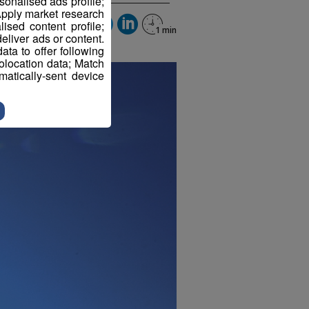
sonalised ads profile;
pply market research
sed content profile;
eliver ads or content.
ta to offer following
eolocation data; Match
atically-sent device