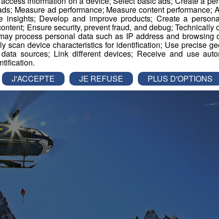
r access information on a device; Select basic ads; Create a per
 ads; Measure ad performance; Measure content performance; A
e insights; Develop and improve products; Create a personali
ontent; Ensure security, prevent fraud, and debug; Technically d
ay process personal data such as IP address and browsing da
vely scan device characteristics for identification; Use precise g
 data sources; Link different devices; Receive and use autom
ntification.
J'ACCEPTE
JE REFUSE
PLUS D'OPTIONS