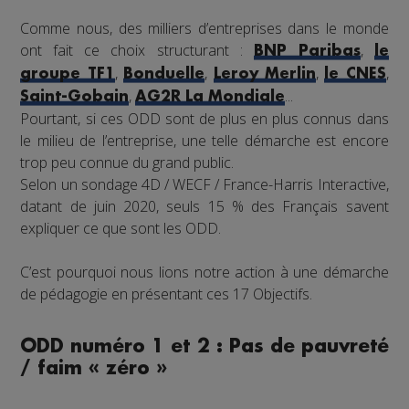
Comme nous, des milliers d’entreprises dans le monde
ont fait ce choix structurant :
,
BNP Paribas
le
,
,
,
,
groupe TF1
Bonduelle
Leroy Merlin
le CNES
,
...
Saint-Gobain
AG2R La Mondiale
Pourtant, si ces ODD sont de plus en plus connus dans
le milieu de l’entreprise, une telle démarche est encore
trop peu connue du grand public.
Selon un sondage 4D / WECF / France-Harris Interactive,
datant de juin 2020, seuls 15 % des Français savent
expliquer ce que sont les ODD.
C’est pourquoi nous lions notre action à une démarche
de pédagogie en présentant ces 17 Objectifs.
ODD numéro 1 et 2 : Pas de pauvreté
/ faim « zéro »