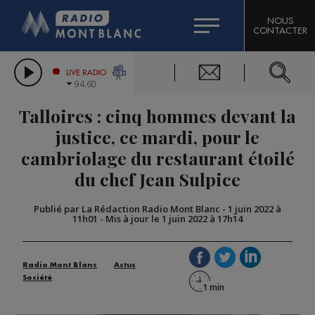
HOROSCOPE
CITIZEN MACHINERY
NOUS
CONTACTER
COMPAGNIE DU MONT-BLANC
LES CHRONIQUES DE L'EXPERT
GRAND MASSIF DOMAINES SKIABLES
LIVE RADIO
94.60
BORINI
Talloires : cinq hommes devant la
BIGARD
justice, ce mardi, pour le
cambriolage du restaurant étoilé
du chef Jean Sulpice
Publié par La Rédaction Radio Mont Blanc
-
1 juin 2022 à
11h01
-
Mis à jour le 1 juin 2022 à 17h14
Radio Mont Blanc
Actus
Société