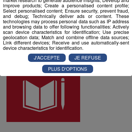
market research to generate audience insights; Develop and
les collaborateurs ont donné une note globale de 8 sur
improve products; Create a personalised content profile;
Select personalised content; Ensure security, prevent fraud,
10 à la qualité de vie au travail au sein du Groupe Mont
and debug; Technically deliver ads or content. These
Blanc Médias.
technologies may process personal data such as IP address
and browsing data to offer following functionalities: Actively
scan device characteristics for identification; Use precise
ODD numéro 4 : Education de qualité
geolocation data; Match and combine offline data sources;
Link different devices; Receive and use automatically-sent
device characteristics for identification.
J'ACCEPTE
JE REFUSE
PLUS D'OPTIONS