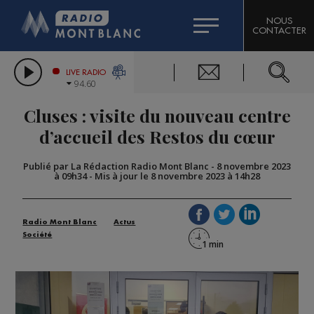
HOROSCOPE
CITIZEN MACHINERY
NOUS
CONTACTER
COMPAGNIE DU MONT-BLANC
LES CHRONIQUES DE L'EXPERT
GRAND MASSIF DOMAINES SKIABLES
LIVE RADIO
94.60
BORINI
Cluses : visite du nouveau centre
BIGARD
d’accueil des Restos du cœur
Publié par La Rédaction Radio Mont Blanc
-
8 novembre 2023
à 09h34
-
Mis à jour le 8 novembre 2023 à 14h28
Radio Mont Blanc
Actus
Société