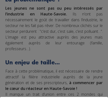
Les jeunes ne sont pas ou peu intéressés par
l’industrie en Haute-Savoie.
Ils n’ont pas
nécessairement le goût de travailler dans l’industrie, le
secteur ne les fait pas rêver. De nombreux clichés sur le
secteur perdurent : “c’est dur, c’est sale, c’est polluant…”.
L'image est peu attractive auprès des jeunes mais
également auprès de leur entourage (famille,
professeurs…).
Un enjeu de taille…
Face à cette problématique, il est nécessaire de rendre
attractif la filière industrielle auprès de la jeune
génération et de ses prescripteurs,
à commencer par
le cœur du réacteur en Haute-Savoie !
Il manque un trait d’union entre ces 2 mondes qui
pensent qu’ils ne sont pas fait pour se parler :
ce trait
d’union, c’est la communication.
Et on sait que le