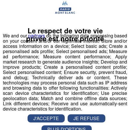
dialogue est créateur de tellement de valeurs.
Le respect de votre vie
Notre proposition de
We and our
partners
do the following data processing based
privée est notre priorité
on your consent and/or our legitimate interest: Store and/or
valeur ?
access information on a device; Select basic ads; Create a
personalised ads profile; Select personalised ads; Measure
ad performance; Measure content performance; Apply
Impulser un nouveau récit médiatique pour
market research to generate audience insights; Develop and
réconcilier les jeunes et l’industrie
improve products; Create a personalised content profile;
Select personalised content; Ensure security, prevent fraud,
and debug; Technically deliver ads or content. These
technologies may process personal data such as IP address
Pour la 1ère fois dans l’histoire de l’industrie et des
and browsing data to offer following functionalities: Actively
médias français, nous proposons de porter, créer,
scan device characteristics for identification; Use precise
geolocation data; Match and combine offline data sources;
produire, diffuser un programme audiovisuel « mass
Link different devices; Receive and use automatically-sent
média » à l’échelle régionale.
device characteristics for identification.
J'ACCEPTE
JE REFUSE
Top Fab, le 1er programme
PLUS D'OPTIONS