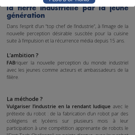
audiovisuel inspirant qui raconte
la fierté industrielle par la jeune
génération
Dans l’esprit d'un “top chef de l’industrie”, à l’image de la
nouvelle perception désirable suscitée pour la cuisine
suite à l’impulsion et la récurrence média depuis 15 ans.
L’ambition ?
FAB
riquer la nouvelle perception du monde industriel
avec les jeunes comme acteurs et ambassadeurs de la
filière.
La méthode ?
Vulgariser l’industrie en la rendant ludique
avec le
prétexte du robot : de la fabrication d’un robot par des
collégiens et lycéens sur plusieurs mois à leur
participation à une compétition apprenante de robots le