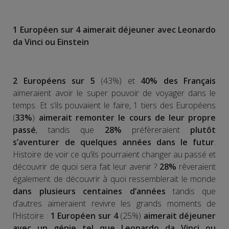
1 Européen sur 4 aimerait déjeuner avec Leonardo
da Vinci ou Einstein
2 Européens sur 5
(43%) et
40% des Français
aimeraient avoir le super pouvoir de voyager dans le
temps. Et s’ils pouvaient le faire, 1 tiers des Européens
(
33%
)
aimerait remonter le cours de leur propre
passé
, tandis que
28%
préfèreraient
plutôt
s’aventurer de quelques années dans le futur
.
Histoire de voir ce qu’ils pourraient changer au passé et
découvrir de quoi sera fait leur avenir ?
28%
rêveraient
également de découvrir à quoi ressemblerait le monde
dans plusieurs centaines d’années
tandis que
d’autres aimeraient revivre les grands moments de
l’Histoire :
1 Européen sur 4
(25%)
aimerait déjeuner
avec un génie tel que Leonardo da Vinci ou