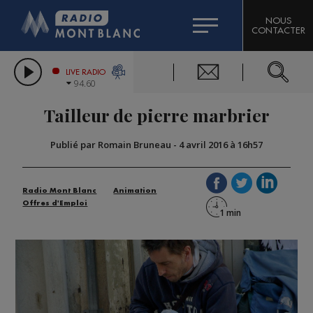
HOROSCOPE
CITIZEN MACHINERY
NOUS
CONTACTER
COMPAGNIE DU MONT-BLANC
LES CHRONIQUES DE L'EXPERT
GRAND MASSIF DOMAINES SKIABLES
LIVE RADIO
94.60
BORINI
Tailleur de pierre marbrier
BIGARD
Publié par Romain Bruneau
-
4 avril 2016 à 16h57
Radio Mont Blanc
Animation
Offres d'Emploi