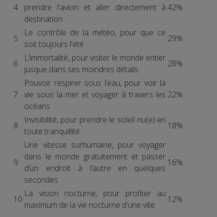
4
prendre l'avion et aller directement à
42%
destination
Le contrôle de la météo, pour que ce
5
29%
soit toujours l'été
L’immortalité, pour visiter le monde entier
6
28%
jusque dans ses moindres détails
Pouvoir respirer sous l’eau, pour voir la
7
vie sous la mer et voyager à travers les
22%
océans
Invisibilité, pour prendre le soleil nu(e) en
8
18%
toute tranquillité
Une vitesse surhumaine, pour voyager
dans le monde gratuitement et passer
9
16%
d’un endroit à l’autre en quelques
secondes
La vision nocturne, pour profiter au
10
12%
maximum de la vie nocturne d'une ville