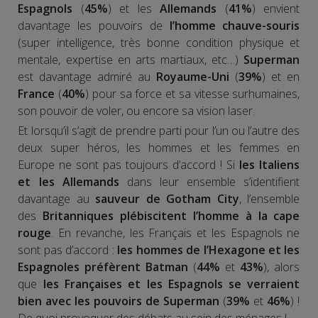
Espagnols
(
45%
) et les
Allemands
(
41%
) envient
davantage les pouvoirs de
l’homme chauve-souris
(super intelligence, très bonne condition physique et
mentale, expertise en arts martiaux, etc…)
Superman
est davantage admiré au
Royaume-Uni
(
39%
) et en
France
(
40%
) pour sa force et sa vitesse surhumaines,
son pouvoir de voler, ou encore sa vision laser.
Et lorsqu’il s’agit de prendre parti pour l’un ou l’autre des
deux super héros, les hommes et les femmes en
Europe ne sont pas toujours d’accord ! Si
les Italiens
et les Allemands
dans leur ensemble s’identifient
davantage au
sauveur de Gotham City
, l’ensemble
des
Britanniques plébiscitent l’homme à la cape
rouge
. En revanche, les Français et les Espagnols ne
sont pas d’accord :
les hommes de l’Hexagone et les
Espagnoles préfèrent Batman
(
44%
et
43%
), alors
que
les Françaises et les Espagnols se verraient
bien avec les pouvoirs de Superman
(
39%
et
46%
) !
De quoi provoquer des débats au sein des ménages !