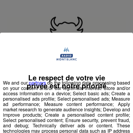
Le respect de votre vie
We and our
partners
do the following data processing based
privée est notre priorité
on your consent and/or our legitimate interest: Store and/or
access information on a device; Select basic ads; Create a
personalised ads profile; Select personalised ads; Measure
ad performance; Measure content performance; Apply
market research to generate audience insights; Develop and
improve products; Create a personalised content profile;
commis de cuisine, serveuses/ serveur
Select personalised content; Ensure security, prevent fraud,
and debug; Technically deliver ads or content. These
Horaires à déterminer et convenir ensemble
technologies may process personal data such as IP address