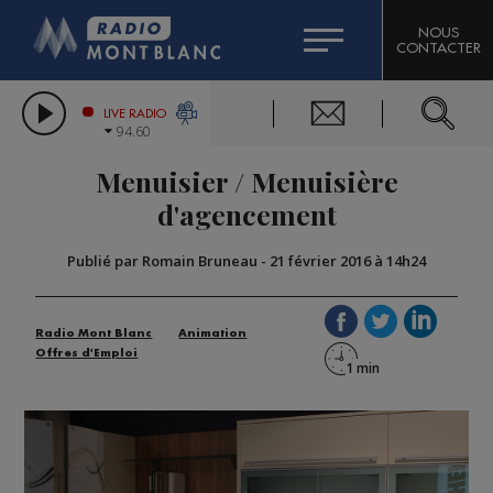
HOROSCOPE
CITIZEN MACHINERY
NOUS
CONTACTER
COMPAGNIE DU MONT-BLANC
LES CHRONIQUES DE L'EXPERT
GRAND MASSIF DOMAINES SKIABLES
LIVE RADIO
94.60
BORINI
Menuisier / Menuisière
BIGARD
d'agencement
Publié par Romain Bruneau
-
21 février 2016 à 14h24
Radio Mont Blanc
Animation
Offres d'Emploi