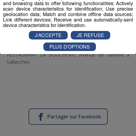
and browsing data to offer following functionalities: Actively
scan device characteristics for identification; Use precise
Vous êtes passionnés par votre métier et souhaitez
geolocation data; Match and combine offline data sources;
rejoindre une équipe différente
Link different devices; Receive and use automatically-sent
device characteristics for identification.
Présentez vous vite, directement sur place avec cv et
J'ACCEPTE
JE REFUSE
lettre de motivation
PLUS D'OPTIONS
RESTAURANT LA BOUCHERIE Avenue de Genève à
Sallanches
Partager sur Facebook