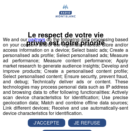
Vous l'avez compris, le
Bun J Ride
combine les
techniques du
saut de tremplin
, du
saut à l'élastique
et de la
tyrolienne
. Le sauteur est équipé à la taille d'un
harnais relié, de chaque côté, à deux
élastiques
Le respect de votre vie
mobiles
. Placé en haut du
tremplin
sur l'accessoire
We and our
partners
do the following data processing based
privée est notre priorité
d'envol de son choix, le sauteur effectue une prise d'élan
on your consent and/or our legitimate interest: Store and/or
d'environ 30 mètres qui débouche sur un vide de 40
access information on a device; Select basic ads; Create a
mètres. Le saut s'effectue retenu par les deux
personalised ads profile; Select personalised ads; Measure
ad performance; Measure content performance; Apply
élastiques
qui accompagnent la trajectoire du sauteur.
market research to generate audience insights; Develop and
Le système se bloque et une fois le sauteur stabilisé,
improve products; Create a personalised content profile;
nous le redescendons en
tyrolienne
jusqu'au sol.
Select personalised content; Ensure security, prevent fraud,
and debug; Technically deliver ads or content. These
technologies may process personal data such as IP address
​Deux ans d'études, de tests, d'homologations,
and browsing data to offer following functionalities: Actively
d'agréments, de vérifications ont été nécessaires pour
scan device characteristics for identification; Use precise
obtenir l'autorisation d'ouverture au public du premier
geolocation data; Match and combine offline data sources;
Link different devices; Receive and use automatically-sent
tremplin de saut à l'élastique
au monde.
device characteristics for identification.
J'ACCEPTE
JE REFUSE