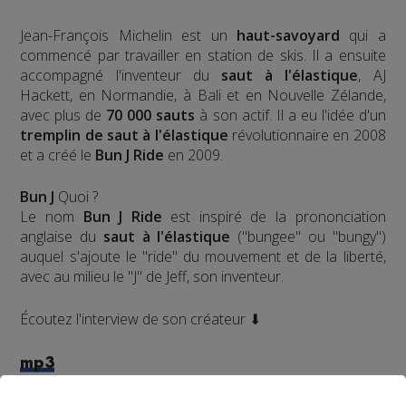
Jean-François Michelin est un
haut-savoyard
qui a
commencé par travailler en station de skis. Il a ensuite
accompagné l'inventeur du
saut à l'élastique
, AJ
Hackett, en Normandie, à Bali et en Nouvelle Zélande,
avec plus de
70 000 sauts
à son actif. Il a eu l'idée d'un
tremplin de saut à l'élastique
révolutionnaire en 2008
et a créé le
Bun J Ride
en 2009.
Bun J
Quoi ?
Le nom
Bun J Ride
est inspiré de la prononciation
anglaise du
saut à l'élastique
("bungee" ou "bungy")
auquel s'ajoute le "ride" du mouvement et de la liberté,
avec au milieu le "J" de Jeff, son inventeur.
Écoutez l'interview de son créateur ⬇
mp3