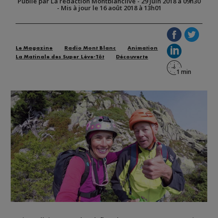
Publié par La rédaction Montblanclive
-
29 juin 2018 à 09h30
-
Mis à jour le 16 août 2018 à 13h01
Le Magazine
Radio Mont Blanc
Animation
La Matinale des Super Lève-Tôt
Découverte