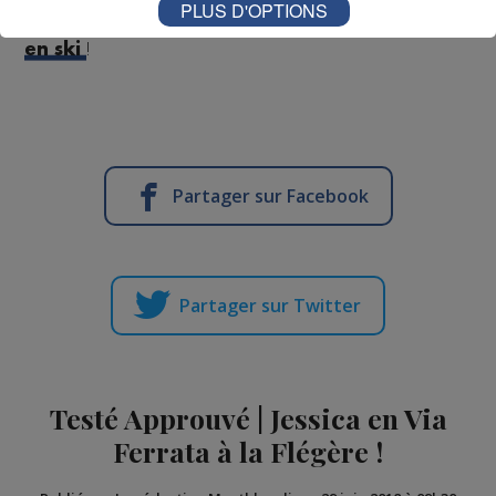
PLUS D'OPTIONS
Pour la version hivernale, c'est un
saut à l'élastique
!
en ski
Partager sur Facebook
Partager sur Twitter
Testé Approuvé | Jessica en Via
Ferrata à la Flégère !