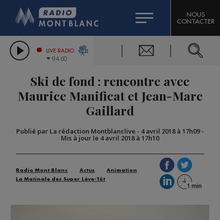
HOROSCOPE
CITIZEN MACHINERY
NOUS
CONTACTER
COMPAGNIE DU MONT-BLANC
LES CHRONIQUES DE L'EXPERT
GRAND MASSIF DOMAINES SKIABLES
LIVE RADIO
94.60
BORINI
Ski de fond : rencontre avec
BIGARD
Maurice Manificat et Jean-Marc
Gaillard
Publié par La rédaction Montblanclive
-
4 avril 2018 à 17h09
-
Mis à jour le 4 avril 2018 à 17h10
Radio Mont Blanc
Actus
Animation
La Matinale des Super Lève-Tôt