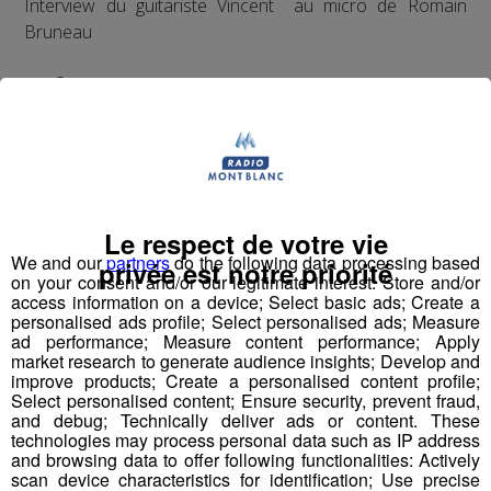
Interview du guitariste Vincent au micro de Romain
Bruneau
mp3
Le respect de votre vie
We and our
partners
do the following data processing based
privée est notre priorité
on your consent and/or our legitimate interest: Store and/or
Partager sur Facebook
access information on a device; Select basic ads; Create a
personalised ads profile; Select personalised ads; Measure
ad performance; Measure content performance; Apply
market research to generate audience insights; Develop and
improve products; Create a personalised content profile;
Partager sur Twitter
Select personalised content; Ensure security, prevent fraud,
and debug; Technically deliver ads or content. These
technologies may process personal data such as IP address
and browsing data to offer following functionalities: Actively
scan device characteristics for identification; Use precise