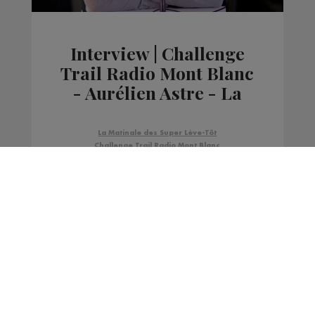
Interview | Challenge
Trail Radio Mont Blanc
- Aurélien Astre - La
Comblorane
La Matinale des Super Lève-Tôt
Challenge Trail Radio Mont Blanc