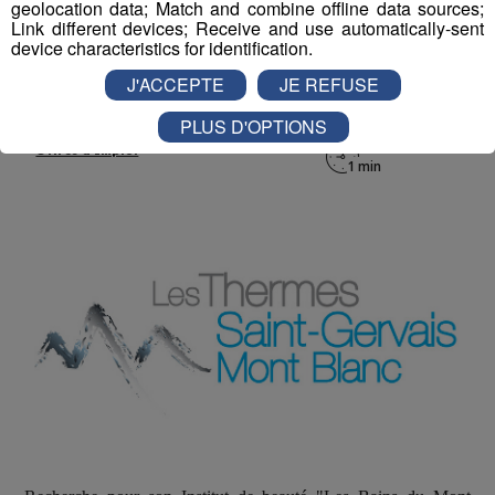
Les Thermes de Saint Gervais
geolocation data; Match and combine offline data sources;
Link different devices; Receive and use automatically-sent
device characteristics for identification.
Publié par Romain Bruneau
-
8 décembre 2016 à 10h56
J'ACCEPTE
JE REFUSE
PLUS D'OPTIONS
Radio Mont Blanc
Animation
Offres d'Emploi