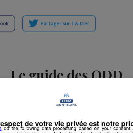
book
Partager sur Twitter
Le guide des ODD
-
25 septembre 2023 à 12h14
-
Mis à jour le 6 février 2024 à 17h39
rs
respect de votre vie privée est notre prio
s
do the following data processing based on your consent a