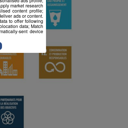
sonalised ads profile;
pply market research
sed content profile;
eliver ads or content.
ta to offer following
eolocation data; Match
atically-sent device