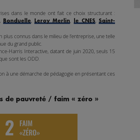
ises dans le monde ont fait ce choix structurant :
,
,
,
,
Bonduelle
Leroy Merlin
le CNES
Saint-
 plus connus dans le milieu de l’entreprise, une telle
e du grand public.
e-Harris Interactive, datant de juin 2020, seuls 15
 que sont les ODD.
tion à une démarche de pédagogie en présentant ces
s de pauvreté / faim « zéro »