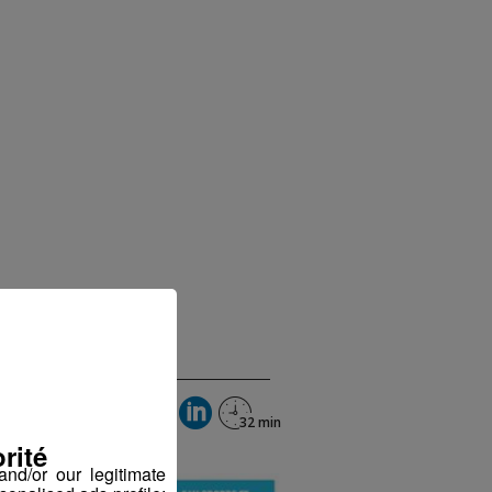
rité
nd/or our legitimate