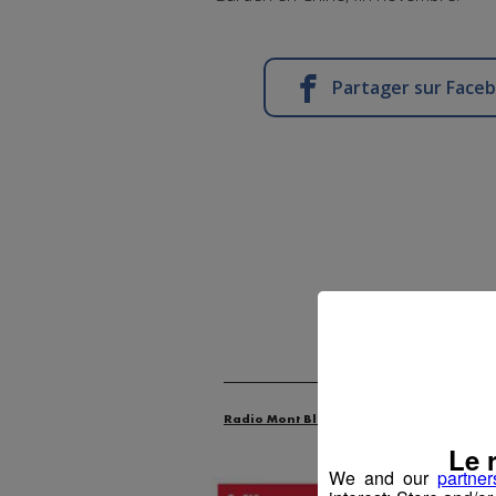
Partager sur Face
Radio Mont Blanc
Actus
Les Dossie
Le 
We and our
partner