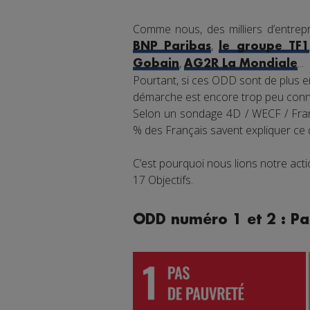
Comme nous, des milliers d’entrepr
,
BNP Paribas
le groupe TF1
,
...
Gobain
AG2R La Mondiale
Pourtant, si ces ODD sont de plus en
démarche est encore trop peu connu
Selon un sondage 4D / WECF / Franc
% des Français savent expliquer ce
C’est pourquoi nous lions notre ac
17 Objectifs.
ODD numéro 1 et 2 : Pa