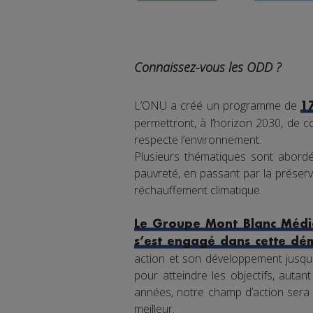
Connaissez-vous les ODD ?
L’ONU a créé un programme de
1
permettront, à l’horizon 2030, de co
respecte l’environnement.
Plusieurs thématiques sont abordée
pauvreté, en passant par la préserva
réchauffement climatique.
Le Groupe Mont Blanc Média
s’est engagé dans cette dé
action et son développement jusqu'
pour atteindre les objectifs, auta
années, notre champ d’action sera 
meilleur.