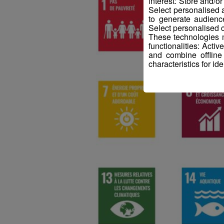
interest: Store and/o
Select personalised
to generate audienc
Select personalised c
These technologies m
functionalities: Acti
and combine offline
characteristics for ide