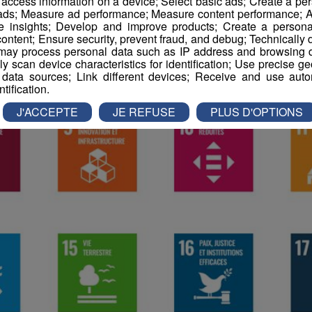
r access information on a device; Select basic ads; Create a per
 ads; Measure ad performance; Measure content performance; A
e insights; Develop and improve products; Create a personali
ontent; Ensure security, prevent fraud, and debug; Technically d
ay process personal data such as IP address and browsing da
vely scan device characteristics for identification; Use precise g
 data sources; Link different devices; Receive and use autom
ntification.
J'ACCEPTE
JE REFUSE
PLUS D'OPTIONS